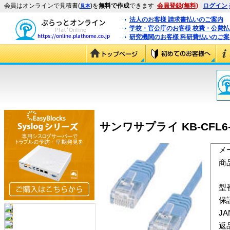
会員はオンラインで見積書(
)を
無料で作成
できます
会員登録(無料)
ログイン
見本
法人のお客様 請求書払いのご案内
学校・官公庁のお客様 校費・公費
研究機関のお客様 科研費払いのご案
サンワサプライ KB-CFL6-
メ
商
型
保
J
返