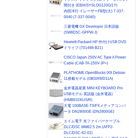
間付き (EBIX/SYSLOG120G/1Y)
内田洋行 イレーザーFB型(大) 7-337-
0040 (7-337-0040)
三菱電機 GX Developer 日本語版
(SW8D5C-GPPW-J)
Hewlett-Packard HP 外付けUSB DVD
ドライブ (701498-B21)
CISCO Japan 250V AC Type A Power
Cable (CAB-TA-250V-JP=)
PLAT'HOME OpenBlocks IX9 Debian
11搭載モデル (OBSIX9/D11A)
金井電器産業 MINI KEYBOARD Pro
USBモデル 英語版 (金井電器)
(HMB632KUS/R)
大電 100BASE-TX/FXメディアコンバ
ータ DN2800GE (DN2800GE)
エイム電子 光ファイバーケーブル
DLC/DSC MM62.5 2m (AFP2-
DLC/DSC-62-02)