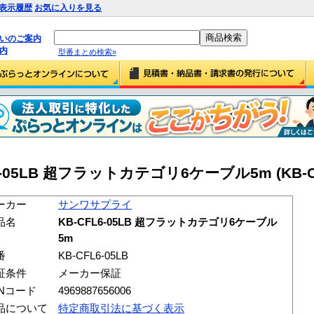
表示履歴
お気に入りを見る
払いのご案内
内
型番まとめ検索»
05LB 超フラットカテゴリ6ケーブル5m (KB-CFL
ーカー
サンワサプライ
品名
KB-CFL6-05LB 超フラットカテゴリ6ケーブル
5m
番
KB-CFL6-05LB
証条件
メーカー保証
ANコード
4969887656006
品について
特定商取引法に基づく表示