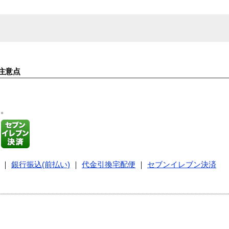
注意点
す。
｜
銀行振込(前払い)
｜
代金引換宅配便
｜
セブンイレブン決済