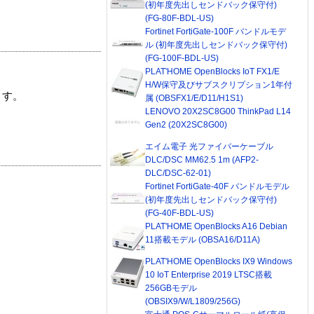
(初年度先出しセンドバック保守付)
(FG-80F-BDL-US)
Fortinet FortiGate-100F バンドルモデ
ル (初年度先出しセンドバック保守付)
(FG-100F-BDL-US)
PLAT'HOME OpenBlocks IoT FX1/E
H/W保守及びサブスクリプション1年付
ます。
属 (OBSFX1/E/D11/H1S1)
LENOVO 20X2SC8G00 ThinkPad L14
Gen2 (20X2SC8G00)
エイム電子 光ファイバーケーブル
DLC/DSC MM62.5 1m (AFP2-
DLC/DSC-62-01)
Fortinet FortiGate-40F バンドルモデル
(初年度先出しセンドバック保守付)
(FG-40F-BDL-US)
PLAT'HOME OpenBlocks A16 Debian
11搭載モデル (OBSA16/D11A)
PLAT'HOME OpenBlocks IX9 Windows
10 IoT Enterprise 2019 LTSC搭載
256GBモデル
(OBSIX9/W/L1809/256G)