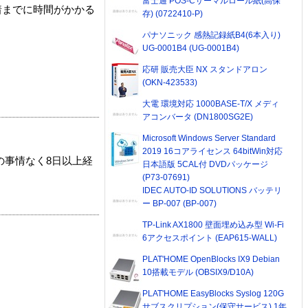
富士通 POS-Cサーマルロール紙(高保
着までに時間がかかる
存) (0722410-P)
パナソニック 感熱記録紙B4(6本入り)
UG-0001B4 (UG-0001B4)
応研 販売大臣 NX スタンドアロン
(OKN-423533)
大電 環境対応 1000BASE-T/X メディ
アコンバータ (DN1800SG2E)
Microsoft Windows Server Standard
2019 16コアライセンス 64bitWin対応
の事情なく8日以上経
日本語版 5CAL付 DVDパッケージ
(P73-07691)
IDEC AUTO-ID SOLUTIONS バッテリ
ー BP-007 (BP-007)
TP-Link AX1800 壁面埋め込み型 Wi-Fi
6アクセスポイント (EAP615-WALL)
PLAT'HOME OpenBlocks IX9 Debian
10搭載モデル (OBSIX9/D10A)
PLAT'HOME EasyBlocks Syslog 120G
サブスクリプション(保守サービス) 1年