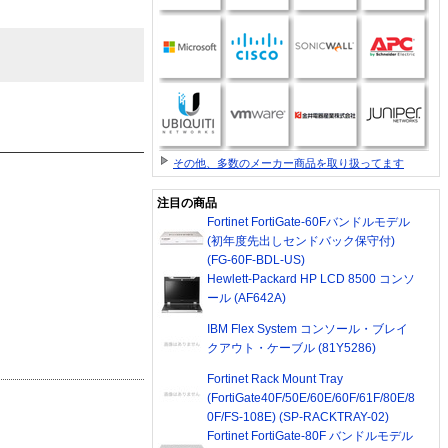
その他、多数のメーカー商品を取り扱ってます
注目の商品
Fortinet FortiGate-60Fバンドルモデル
(初年度先出しセンドバック保守付)
(FG-60F-BDL-US)
Hewlett-Packard HP LCD 8500 コンソ
ール (AF642A)
IBM Flex System コンソール・ブレイ
クアウト・ケーブル (81Y5286)
Fortinet Rack Mount Tray
(FortiGate40F/50E/60E/60F/61F/80E/8
0F/FS-108E) (SP-RACKTRAY-02)
Fortinet FortiGate-80F バンドルモデル