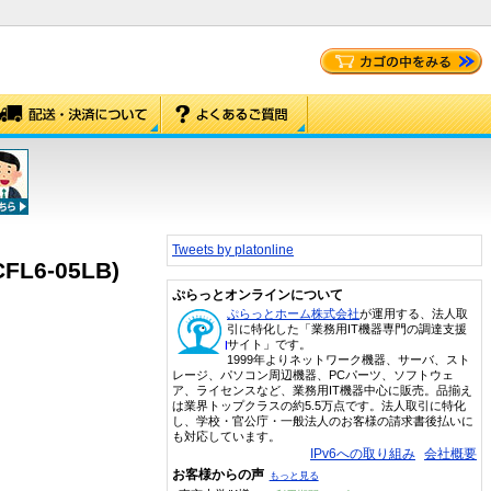
Tweets by platonline
6-05LB)
ぷらっとオンラインについて
ぷらっとホーム株式会社
が運用する、法人取
引に特化した「業務用IT機器専門の調達支援
サイト」です。
1999年よりネットワーク機器、サーバ、スト
レージ、パソコン周辺機器、PCパーツ、ソフトウェ
ア、ライセンスなど、業務用IT機器中心に販売。品揃え
は業界トップクラスの約5.5万点です。法人取引に特化
し、学校・官公庁・一般法人のお客様の請求書後払いに
も対応しています。
IPv6への取り組み
会社概要
お客様からの声
もっと見る