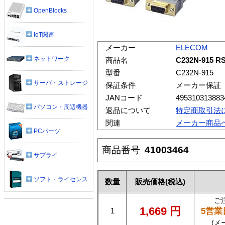
OpenBlocks
IoT関連
メーカー
ELECOM
ネットワーク
商品名
C232N-915
型番
C232N-915
サーバ・ストレージ
保証条件
メーカー保証
JANコード
495310313883
パソコン・周辺機器
返品について
特定商取引法
関連
メーカー商品
PCパーツ
商品番号
41003464
サプライ
ソフト・ライセンス
数量
販売価格
(税込)
ご
1,669
円
5営業
1
(メ