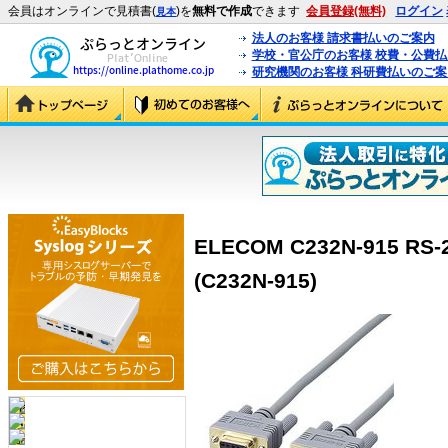
会員はオンラインで見積書(
)を
無料で作成
できます
会員登録(無料)
ログイン
見本
法人のお客様 請求書払いのご案内
学校・官公庁のお客様 校費・公費
研究機関のお客様 科研費払いのご案
ELECOM C232N-915 
(C232N-915)