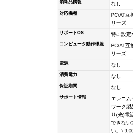
消耗品情報
なし
対応機種
PC/AT互
リーズ
サポートOS
特に設定
コンピュータ動作環境
PC/AT互
リーズ
電源
なし
消費電力
なし
保証期間
なし
サポート情報
エレコム
ワーク製品)
り(光)
できない方
い。) 9:0