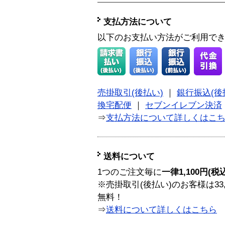
支払方法について
以下のお支払い方法がご利用で
売掛取引(後払い)
｜
銀行振込(後
換宅配便
｜
セブンイレブン決済
⇒
支払方法について詳しくはこ
送料について
1つのご注文毎に
一律1,100円(税
※売掛取引(後払い)のお客様は33
無料！
⇒
送料について詳しくはこちら