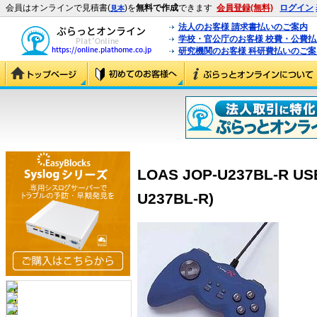
会員はオンラインで見積書(
)を
無料で作成
できます
会員登録(無料)
ログイン
見本
法人のお客様 請求書払いのご案内
学校・官公庁のお客様 校費・公費
研究機関のお客様 科研費払いのご案
LOAS JOP-U237BL-R 
U237BL-R)