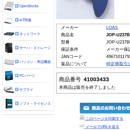
OpenBlocks
IoT関連
メーカー
LOAS
ネットワーク
商品名
JOP-U23
型番
JOP-U237B
サーバ・ストレージ
保証条件
メーカー保
JANコード
4967101179
パソコン・周辺機器
返品について
特定商取引
PCパーツ
商品番号
41003433
本商品は販売を終了しました
サプライ
ソフト・ライセンス
このページを印刷する
メールでURLを送る