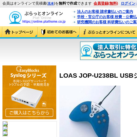
会員はオンラインで見積書(
)を
無料で作成
できます
会員登録(無料)
ログイン
見本
法人のお客様 請求書払いのご案内
学校・官公庁のお客様 校費・公費
研究機関のお客様 科研費払いのご案
LOAS JOP-U238BL US