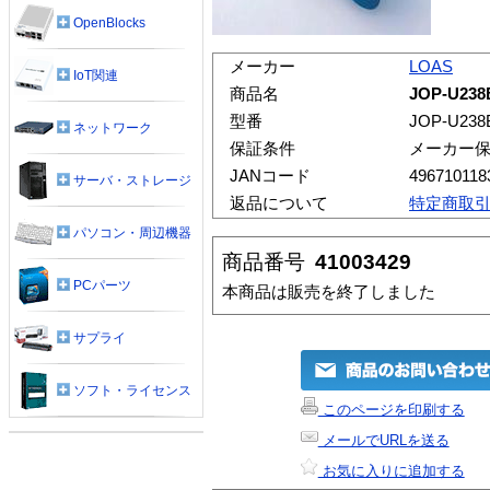
OpenBlocks
メーカー
LOAS
IoT関連
商品名
JOP-U2
型番
JOP-U238
ネットワーク
保証条件
メーカー
JANコード
496710118
サーバ・ストレージ
返品について
特定商取
パソコン・周辺機器
商品番号
41003429
PCパーツ
本商品は販売を終了しました
サプライ
ソフト・ライセンス
このページを印刷する
メールでURLを送る
お気に入りに追加する