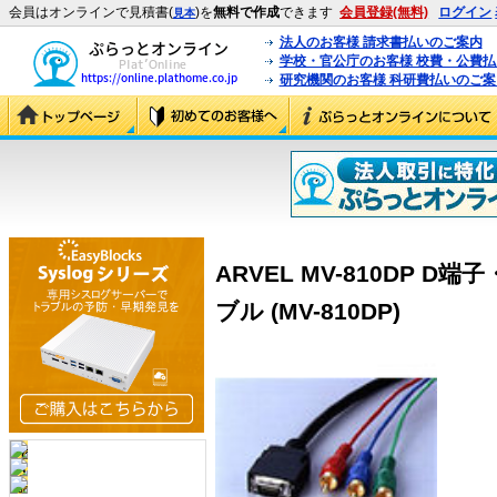
会員はオンラインで見積書(
)を
無料で作成
できます
会員登録(無料)
ログイン
見本
法人のお客様 請求書払いのご案内
学校・官公庁のお客様 校費・公費
研究機関のお客様 科研費払いのご案
ARVEL MV-810DP
ブル (MV-810DP)