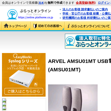
会員はオンラインで見積書(
)を
無料で作成
できます
会員登録(無料)
ログイン
見本
法人のお客様 請求書払いのご案内
学校・官公庁のお客様 校費・公費
研究機関のお客様 科研費払いのご案
ARVEL AMSU01MT 
(AMSU01MT)