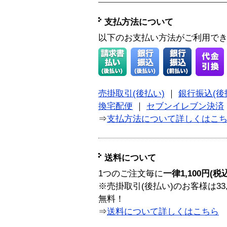
支払方法について
以下のお支払い方法がご利用で
売掛取引(後払い)
｜
銀行振込(後
換宅配便
｜
セブンイレブン決済
⇒
支払方法について詳しくはこ
送料について
1つのご注文毎に
一律1,100円(税
※売掛取引(後払い)のお客様は33
無料！
⇒
送料について詳しくはこちら