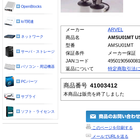
OpenBlocks
IoT関連
メーカー
ARVEL
ネットワーク
商品名
AMSU01MT
型番
AMSU01MT
サーバ・ストレージ
保証条件
メーカー保証
JANコード
495019056008
パソコン・周辺機器
返品について
特定商取引法
PCパーツ
商品番号
41003412
本商品は販売を終了しました
サプライ
ソフト・ライセンス
このページを印刷する
メールでURLを送る