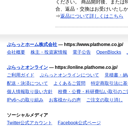
ください。 商品開封後、または
合、返品・交換はお受けいたし
⇒
返品について詳しくはこちら
ぷらっとホーム株式会社
—
https://www.plathome.co.jp/
会社概要
株主・投資家情報
電子公告
OpenBlocks
ぷらっとオンライン
—
https://online.plathome.co.jp/
ご利用ガイド
ぷらっとオンラインについて
見積書・納
配送・決済について
よくあるご質問
特定商取引法に基
個人情報取り扱い方針
校費・公費・科研費払い取引のご
IPv6への取り組み
お客様からの声
ご注文の取り消し
ソーシャルメディア
Twitter公式アカウント
Facebook公式ページ