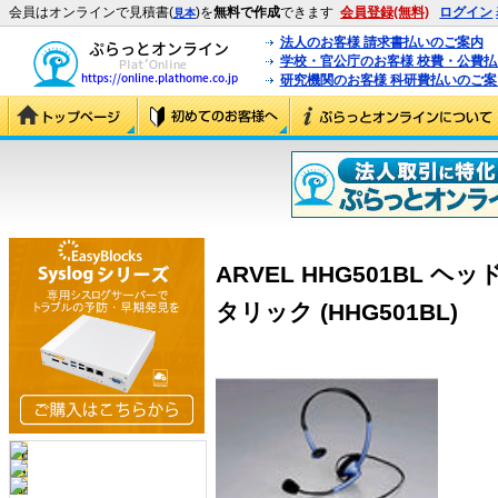
会員はオンラインで見積書(
)を
無料で作成
できます
会員登録(無料)
ログイン
見本
法人のお客様 請求書払いのご案内
学校・官公庁のお客様 校費・公費
研究機関のお客様 科研費払いのご案
ARVEL HHG501BL
タリック (HHG501BL)