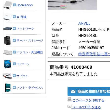
OpenBlocks
IoT関連
メーカー
ARVEL
ネットワーク
商品名
HHG501BL ヘ
型番
HHG501BL
サーバ・ストレージ
保証条件
メーカー保証
JANコード
4950190560197
パソコン・周辺機器
返品について
特定商取引法に基
PCパーツ
商品番号
41003409
本商品は販売を終了しました
サプライ
ソフト・ライセンス
このページを印刷する
メールでURLを送る