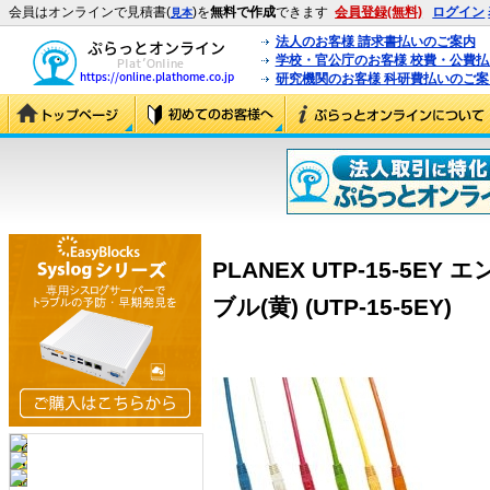
会員はオンラインで見積書(
)を
無料で作成
できます
会員登録(無料)
ログイン
見本
法人のお客様 請求書払いのご案内
学校・官公庁のお客様 校費・公費
研究機関のお客様 科研費払いのご案
PLANEX UTP-15-5
ブル(黄) (UTP-15-5EY)