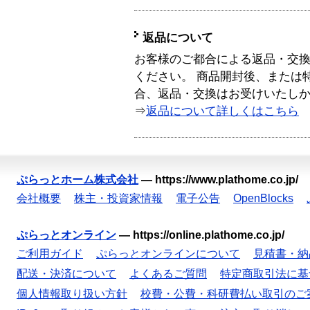
返品について
お客様のご都合による返品・交
ください。 商品開封後、または
合、返品・交換はお受けいたし
⇒
返品について詳しくはこちら
ぷらっとホーム株式会社
—
https://www.plathome.co.jp/
会社概要
株主・投資家情報
電子公告
OpenBlocks
ぷらっとオンライン
—
https://online.plathome.co.jp/
ご利用ガイド
ぷらっとオンラインについて
見積書・納
配送・決済について
よくあるご質問
特定商取引法に基
個人情報取り扱い方針
校費・公費・科研費払い取引のご