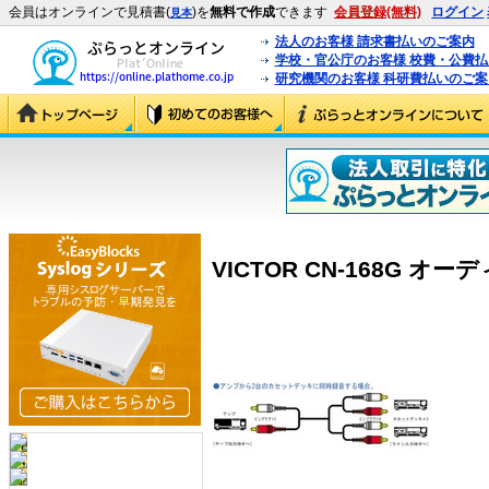
会員はオンラインで見積書(
)を
無料で作成
できます
会員登録(無料)
ログイン
見本
法人のお客様 請求書払いのご案内
学校・官公庁のお客様 校費・公費
研究機関のお客様 科研費払いのご案
VICTOR CN-168G オーデ