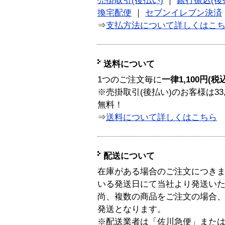
売掛取引(後払い)
｜
銀行振込(後
換宅配便
｜
セブンイレブン決済
⇒
支払方法について詳しくはこ
送料について
1つのご注文毎に
一律1,100円(税
※売掛取引(後払い)のお客様は33
無料！
⇒
送料について詳しくはこちら
配送について
在庫がある場合のご注文につき
いる発送日にて当社より発送い
尚、複数の商品をご注文の場合
発送となります。
※配送業者は「佐川急便」また