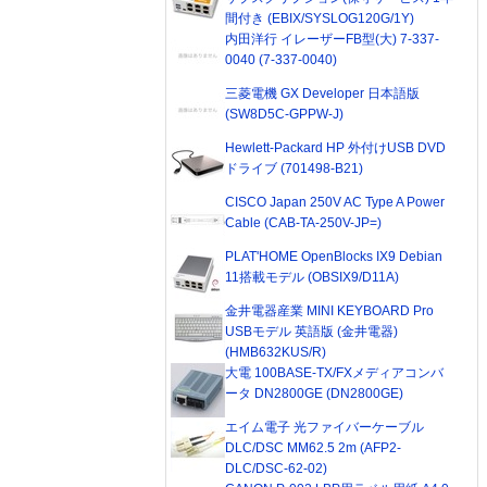
間付き (EBIX/SYSLOG120G/1Y)
内田洋行 イレーザーFB型(大) 7-337-
0040 (7-337-0040)
三菱電機 GX Developer 日本語版
(SW8D5C-GPPW-J)
Hewlett-Packard HP 外付けUSB DVD
ドライブ (701498-B21)
CISCO Japan 250V AC Type A Power
Cable (CAB-TA-250V-JP=)
PLAT'HOME OpenBlocks IX9 Debian
11搭載モデル (OBSIX9/D11A)
金井電器産業 MINI KEYBOARD Pro
USBモデル 英語版 (金井電器)
(HMB632KUS/R)
大電 100BASE-TX/FXメディアコンバ
ータ DN2800GE (DN2800GE)
エイム電子 光ファイバーケーブル
DLC/DSC MM62.5 2m (AFP2-
DLC/DSC-62-02)