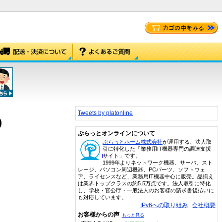
Tweets by platonline
)
ぷらっとオンラインについて
ぷらっとホーム株式会社
が運用する、法人取
引に特化した「業務用IT機器専門の調達支援
サイト」です。
1999年よりネットワーク機器、サーバ、スト
レージ、パソコン周辺機器、PCパーツ、ソフトウェ
ア、ライセンスなど、業務用IT機器中心に販売。品揃え
は業界トップクラスの約5.5万点です。法人取引に特化
し、学校・官公庁・一般法人のお客様の請求書後払いに
も対応しています。
IPv6への取り組み
会社概要
お客様からの声
もっと見る