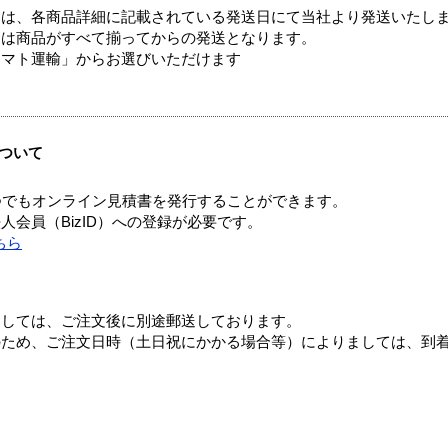
ては、各商品詳細に記載されている発送日にて当社より発送いたし
送は商品がすべて揃ってからの発送となります。
ヤマト運輸」からお選びいただけます
ついて
つでもオンライン見積書を発行することができます。
会員（BizID）への登録が必要です。
ちら
ましては、ご注文後に別途郵送しております。
のため、ご注文日時（土日祝にかかる場合等）によりましては、到