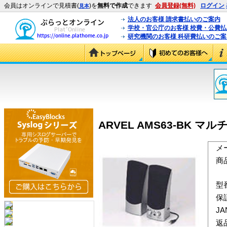
会員はオンラインで見積書(
)を
無料で作成
できます
会員登録(無料)
ログイン
見本
法人のお客様 請求書払いのご案内
学校・官公庁のお客様 校費・公費
研究機関のお客様 科研費払いのご案
ARVEL AMS63-BK マ
メ
商
型
保
J
返