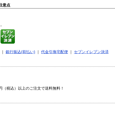
注意点
す。
｜
銀行振込(前払い)
｜
代金引換宅配便
｜
セブンイレブン決済
00円（税込）以上のご注文で送料無料！