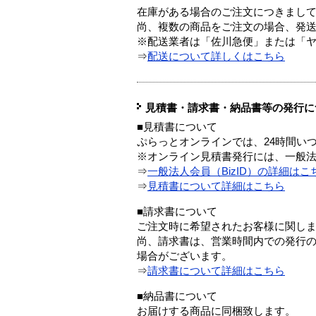
在庫がある場合のご注文につきまし
尚、複数の商品をご注文の場合、発
※配送業者は「佐川急便」または「
⇒
配送について詳しくはこちら
見積書・請求書・納品書等の発行に
■見積書について
ぷらっとオンラインでは、24時間い
※オンライン見積書発行には、一般法人
⇒
一般法人会員（BizID）の詳細はこ
⇒
見積書について詳細はこちら
■請求書について
ご注文時に希望されたお客様に関し
尚、請求書は、営業時間内での発行
場合がございます。
⇒
請求書について詳細はこちら
■納品書について
お届けする商品に同梱致します。