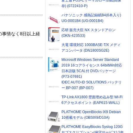
富士通 POS-Cサーマルロール紙(高保
存) (0722410-P)
パナソニック 感熱記録紙B4(6本入り)
UG-0001B4 (UG-0001B4)
応研 販売大臣 NX スタンドアロン
の事情なく8日以上経
(OKN-423533)
大電 環境対応 1000BASE-T/X メディ
アコンバータ (DN1800SG2E)
Microsoft Windows Server Standard
2019 16コアライセンス 64bitWin対応
日本語版 5CAL付 DVDパッケージ
(P73-07691)
IDEC AUTO-ID SOLUTIONS バッテリ
ー BP-007 (BP-007)
TP-Link AX1800 壁面埋め込み型 Wi-Fi
6アクセスポイント (EAP615-WALL)
PLAT'HOME OpenBlocks IX9 Debian
10搭載モデル (OBSIX9/D10A)
PLAT'HOME EasyBlocks Syslog 120G
サブスクリプション(保守サービス) 1年