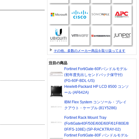
その他、多数のメーカー商品を取り扱ってます
注目の商品
Fortinet FortiGate-60Fバンドルモデル
(初年度先出しセンドバック保守付)
(FG-60F-BDL-US)
Hewlett-Packard HP LCD 8500 コンソ
ール (AF642A)
IBM Flex System コンソール・ブレイ
クアウト・ケーブル (81Y5286)
Fortinet Rack Mount Tray
(FortiGate40F/50E/60E/60F/61F/80E/8
0F/FS-108E) (SP-RACKTRAY-02)
Fortinet FortiGate-80F バンドルモデル