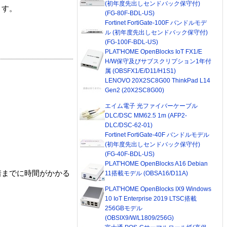
(初年度先出しセンドバック保守付)
ます。
(FG-80F-BDL-US)
Fortinet FortiGate-100F バンドルモデ
ル (初年度先出しセンドバック保守付)
(FG-100F-BDL-US)
PLAT'HOME OpenBlocks IoT FX1/E
H/W保守及びサブスクリプション1年付
属 (OBSFX1/E/D11/H1S1)
LENOVO 20X2SC8G00 ThinkPad L14
Gen2 (20X2SC8G00)
エイム電子 光ファイバーケーブル
DLC/DSC MM62.5 1m (AFP2-
DLC/DSC-62-01)
Fortinet FortiGate-40F バンドルモデル
(初年度先出しセンドバック保守付)
(FG-40F-BDL-US)
PLAT'HOME OpenBlocks A16 Debian
着までに時間がかかる
11搭載モデル (OBSA16/D11A)
PLAT'HOME OpenBlocks IX9 Windows
10 IoT Enterprise 2019 LTSC搭載
256GBモデル
(OBSIX9/W/L1809/256G)