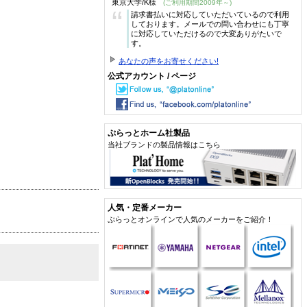
東京大学/K様
(ご利用期間2009年～)
“
請求書払いに対応していただいているので利用
しております。メールでの問い合わせにも丁寧
に対応していただけるので大変ありがたいで
す。
あなたの声をお寄せください!
公式アカウント / ページ
ぷらっとホーム社製品
当社ブランドの製品情報はこちら
人気・定番メーカー
ぷらっとオンラインで人気のメーカーをご紹介！