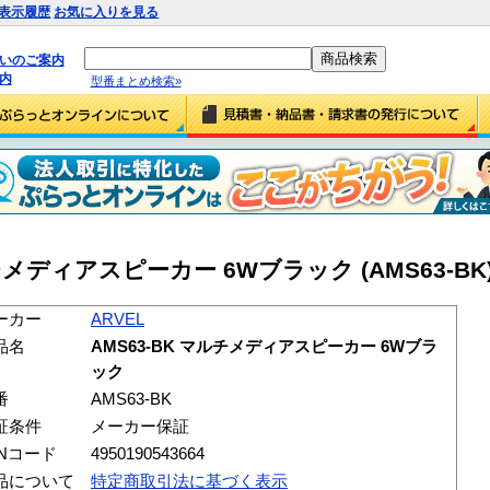
表示履歴
お気に入りを見る
払いのご案内
内
型番まとめ検索»
ルチメディアスピーカー 6Wブラック (AMS63-BK
ーカー
ARVEL
品名
AMS63-BK マルチメディアスピーカー 6Wブラ
ック
番
AMS63-BK
証条件
メーカー保証
ANコード
4950190543664
品について
特定商取引法に基づく表示