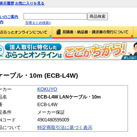
表示履歴
お気に入りを見る
払いのご案内
内
型番まとめ検索»
Nケーブル・10m (ECB-L4W)
ーカー
KOKUYO
品名
ECB-L4W LANケーブル・10m
番
ECB-L4W
証条件
メーカー保証
ANコード
4901480595009
品について
特定商取引法に基づく表示