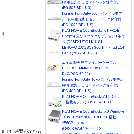
(初年度先出しセンドバック保守付)
(FG-80F-BDL-US)
Fortinet FortiGate-100F バンドルモデ
ル (初年度先出しセンドバック保守付)
(FG-100F-BDL-US)
PLAT'HOME OpenBlocks IoT FX1/E
ます。
H/W保守及びサブスクリプション1年付
属 (OBSFX1/E/D11/H1S1)
LENOVO 20X2SC8G00 ThinkPad L14
Gen2 (20X2SC8G00)
エイム電子 光ファイバーケーブル
DLC/DSC MM62.5 1m (AFP2-
DLC/DSC-62-01)
Fortinet FortiGate-40F バンドルモデル
(初年度先出しセンドバック保守付)
(FG-40F-BDL-US)
PLAT'HOME OpenBlocks A16 Debian
11搭載モデル (OBSA16/D11A)
PLAT'HOME OpenBlocks IX9 Windows
10 IoT Enterprise 2019 LTSC搭載
256GBモデル
(OBSIX9/W/L1809/256G)
着までに時間がかかる