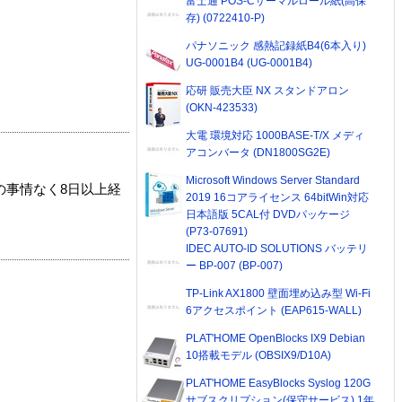
富士通 POS-Cサーマルロール紙(高保
存) (0722410-P)
パナソニック 感熱記録紙B4(6本入り)
UG-0001B4 (UG-0001B4)
応研 販売大臣 NX スタンドアロン
(OKN-423533)
大電 環境対応 1000BASE-T/X メディ
アコンバータ (DN1800SG2E)
Microsoft Windows Server Standard
の事情なく8日以上経
2019 16コアライセンス 64bitWin対応
日本語版 5CAL付 DVDパッケージ
(P73-07691)
IDEC AUTO-ID SOLUTIONS バッテリ
ー BP-007 (BP-007)
TP-Link AX1800 壁面埋め込み型 Wi-Fi
6アクセスポイント (EAP615-WALL)
PLAT'HOME OpenBlocks IX9 Debian
10搭載モデル (OBSIX9/D10A)
PLAT'HOME EasyBlocks Syslog 120G
サブスクリプション(保守サービス) 1年