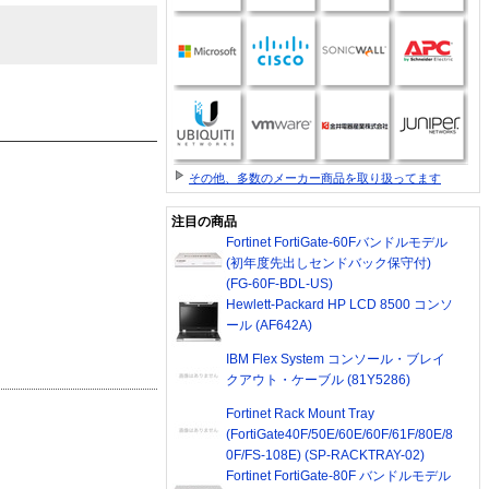
その他、多数のメーカー商品を取り扱ってます
注目の商品
Fortinet FortiGate-60Fバンドルモデル
(初年度先出しセンドバック保守付)
(FG-60F-BDL-US)
Hewlett-Packard HP LCD 8500 コンソ
ール (AF642A)
IBM Flex System コンソール・ブレイ
クアウト・ケーブル (81Y5286)
Fortinet Rack Mount Tray
(FortiGate40F/50E/60E/60F/61F/80E/8
0F/FS-108E) (SP-RACKTRAY-02)
Fortinet FortiGate-80F バンドルモデル