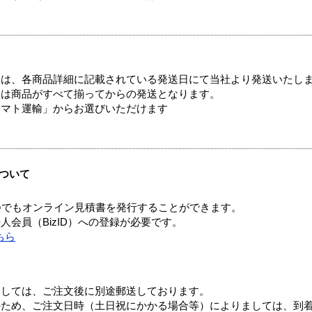
ては、各商品詳細に記載されている発送日にて当社より発送いたし
送は商品がすべて揃ってからの発送となります。
ヤマト運輸」からお選びいただけます
ついて
つでもオンライン見積書を発行することができます。
会員（BizID）への登録が必要です。
ちら
ましては、ご注文後に別途郵送しております。
のため、ご注文日時（土日祝にかかる場合等）によりましては、到