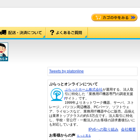
Tweets by platonline
ぷらっとオンラインについて
ぷらっとホーム株式会社
が運用する、法人取
引に特化した「業務用IT機器専門の調達支援
サイト」です。
1999年よりネットワーク機器、サーバ、スト
レージ、パソコン周辺機器、PCパーツ、ソフトウェ
ア、ライセンスなど、業務用IT機器中心に販売。品揃え
は業界トップクラスの約5.5万点です。法人取引に特化
し、学校・官公庁・一般法人のお客様の請求書後払いに
も対応しています。
IPv6への取り組み
会社概要
お客様からの声
もっと見る