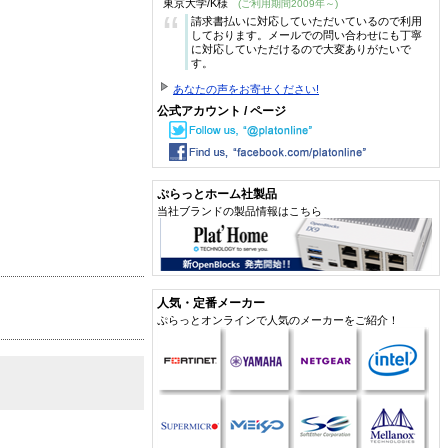
東京大学/K様
(ご利用期間2009年～)
“
請求書払いに対応していただいているので利用
しております。メールでの問い合わせにも丁寧
に対応していただけるので大変ありがたいで
す。
あなたの声をお寄せください!
公式アカウント / ページ
ぷらっとホーム社製品
当社ブランドの製品情報はこちら
人気・定番メーカー
ぷらっとオンラインで人気のメーカーをご紹介！