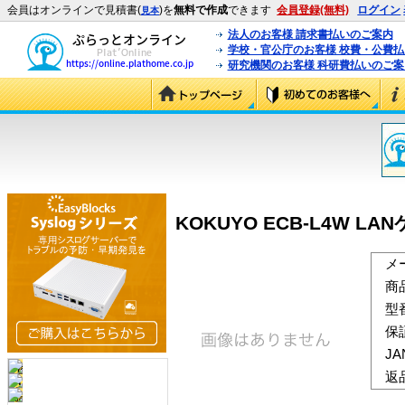
会員はオンラインで見積書(
)を
無料で作成
できます
会員登録(無料)
ログイン
見本
法人のお客様 請求書払いのご案内
学校・官公庁のお客様 校費・公費
研究機関のお客様 科研費払いのご案
KOKUYO ECB-L4W LA
メ
商
型
保
J
返