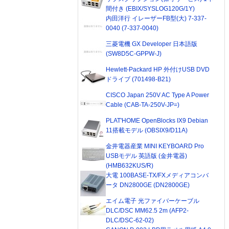
間付き (EBIX/SYSLOG120G/1Y)
内田洋行 イレーザーFB型(大) 7-337-
0040 (7-337-0040)
三菱電機 GX Developer 日本語版
(SW8D5C-GPPW-J)
Hewlett-Packard HP 外付けUSB DVD
ドライブ (701498-B21)
CISCO Japan 250V AC Type A Power
Cable (CAB-TA-250V-JP=)
PLAT'HOME OpenBlocks IX9 Debian
11搭載モデル (OBSIX9/D11A)
金井電器産業 MINI KEYBOARD Pro
USBモデル 英語版 (金井電器)
(HMB632KUS/R)
大電 100BASE-TX/FXメディアコンバ
ータ DN2800GE (DN2800GE)
エイム電子 光ファイバーケーブル
DLC/DSC MM62.5 2m (AFP2-
DLC/DSC-62-02)