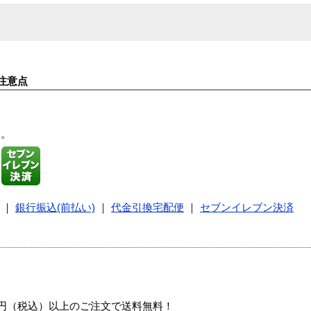
注意点
す。
｜
銀行振込(前払い)
｜
代金引換宅配便
｜
セブンイレブン決済
00円（税込）以上のご注文で送料無料！