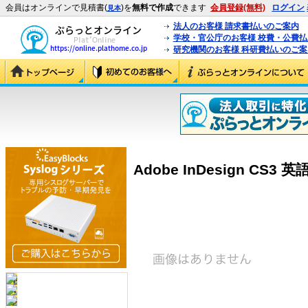
会員はオンラインで見積書(
)を
無料で作成
できます
会員登録(無料)
ログイン
見本
法人のお客様 請求書払いのご案内
学校・官公庁のお客様 校費・公費
研究機関のお客様 科研費払いのご案
Adobe InDesign CS3 英