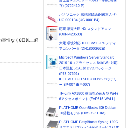
富士通 POS-Cサーマルロール紙(高保
存) (0722410-P)
パナソニック 感熱記録紙B4(6本入り)
UG-0001B4 (UG-0001B4)
応研 販売大臣 NX スタンドアロン
(OKN-423533)
の事情なく8日以上経
大電 環境対応 1000BASE-T/X メディ
アコンバータ (DN1800SG2E)
Microsoft Windows Server Standard
2019 16コアライセンス 64bitWin対応
日本語版 5CAL付 DVDパッケージ
(P73-07691)
IDEC AUTO-ID SOLUTIONS バッテリ
ー BP-007 (BP-007)
TP-Link AX1800 壁面埋め込み型 Wi-Fi
6アクセスポイント (EAP615-WALL)
PLAT'HOME OpenBlocks IX9 Debian
10搭載モデル (OBSIX9/D10A)
PLAT'HOME EasyBlocks Syslog 120G
サブスクリプション(保守サービス) 1年