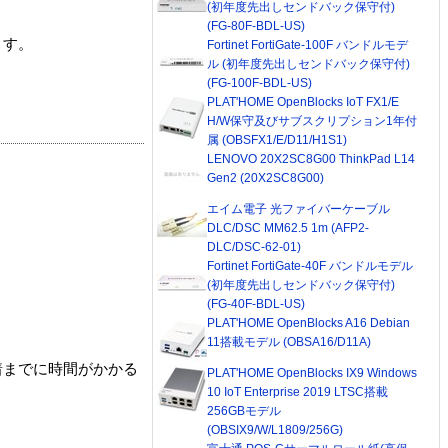
(初年度先出しセンドバック保守付)
(FG-80F-BDL-US)
ます。
Fortinet FortiGate-100F バンドルモデ
ル (初年度先出しセンドバック保守付)
(FG-100F-BDL-US)
PLAT'HOME OpenBlocks IoT FX1/E
H/W保守及びサブスクリプション1年付
属 (OBSFX1/E/D11/H1S1)
LENOVO 20X2SC8G00 ThinkPad L14
Gen2 (20X2SC8G00)
エイム電子 光ファイバーケーブル
DLC/DSC MM62.5 1m (AFP2-
DLC/DSC-62-01)
Fortinet FortiGate-40F バンドルモデル
(初年度先出しセンドバック保守付)
(FG-40F-BDL-US)
PLAT'HOME OpenBlocks A16 Debian
11搭載モデル (OBSA16/D11A)
着までに時間がかかる
PLAT'HOME OpenBlocks IX9 Windows
10 IoT Enterprise 2019 LTSC搭載
256GBモデル
(OBSIX9/W/L1809/256G)