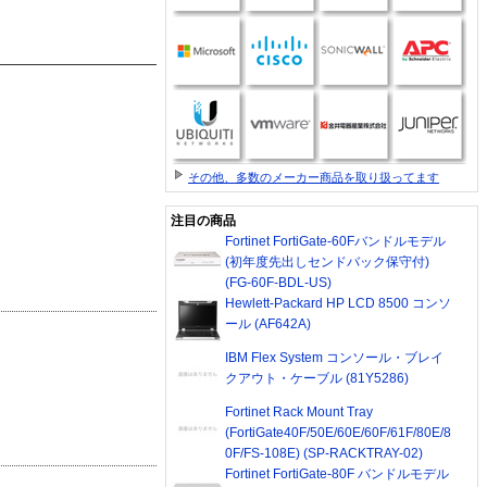
その他、多数のメーカー商品を取り扱ってます
注目の商品
Fortinet FortiGate-60Fバンドルモデル
(初年度先出しセンドバック保守付)
(FG-60F-BDL-US)
Hewlett-Packard HP LCD 8500 コンソ
ール (AF642A)
IBM Flex System コンソール・ブレイ
クアウト・ケーブル (81Y5286)
Fortinet Rack Mount Tray
(FortiGate40F/50E/60E/60F/61F/80E/8
0F/FS-108E) (SP-RACKTRAY-02)
Fortinet FortiGate-80F バンドルモデル