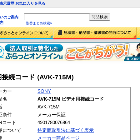
表示履歴
お気に入りを見る
払いのご案内
内
型番まとめ検索»
用接続コード (AVK-715M)
ーカー
SONY
品名
AVK-715M ビデオ用接続コード
番
AVK-715M
証条件
メーカー保証
ANコード
4901780076864
品について
特定商取引法に基づく表示
連
メーカー商品ページ