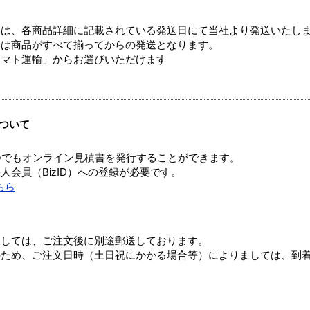
ては、各商品詳細に記載されている発送日にて当社より発送いたし
送は商品がすべて揃ってからの発送となります。
ヤマト運輸」からお選びいただけます
ついて
つでもオンライン見積書を発行することができます。
会員（BizID）への登録が必要です。
ちら
ましては、ご注文後に別途郵送しております。
のため、ご注文日時（土日祝にかかる場合等）によりましては、到