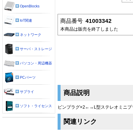
OpenBlocks
商品番号
41003342
IoT関連
本商品は販売を終了しました
ネットワーク
サーバ・ストレージ
パソコン・周辺機器
PCパーツ
商品説明
サプライ
ソフト・ライセンス
ピンプラグ×2←→L型ステレオミニ
関連リンク