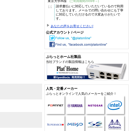
東京大学/K様
(ご利用期間2009年～)
“
請求書払いに対応していただいているので利用
しております。メールでの問い合わせにも丁寧
に対応していただけるので大変ありがたいで
す。
あなたの声をお寄せください!
公式アカウント / ページ
ぷらっとホーム社製品
当社ブランドの製品情報はこちら
人気・定番メーカー
ぷらっとオンラインで人気のメーカーをご紹介！