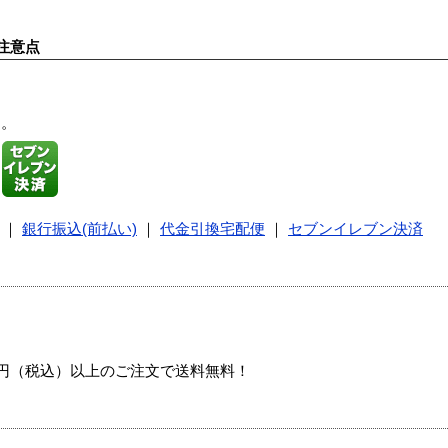
注意点
す。
｜
銀行振込(前払い)
｜
代金引換宅配便
｜
セブンイレブン決済
00円（税込）以上のご注文で送料無料！