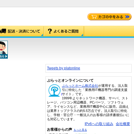
Tweets by platonline
ぷらっとオンラインについて
ぷらっとホーム株式会社
が運用する、法人取
引に特化した「業務用IT機器専門の調達支援
サイト」です。
1999年よりネットワーク機器、サーバ、スト
レージ、パソコン周辺機器、PCパーツ、ソフトウェ
ア、ライセンスなど、業務用IT機器中心に販売。品揃え
は業界トップクラスの約5.5万点です。法人取引に特化
し、学校・官公庁・一般法人のお客様の請求書後払いに
も対応しています。
IPv6への取り組み
会社概要
お客様からの声
もっと見る