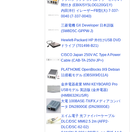
間付き (EBIX/SYSLOG120G/1Y)
内田洋行 イレーザーFB型(大) 7-337-
0040 (7-337-0040)
三菱電機 GX Developer 日本語版
(SW8D5C-GPPW-J)
Hewlett-Packard HP 外付けUSB DVD
ドライブ (701498-B21)
CISCO Japan 250V AC Type A Power
Cable (CAB-TA-250V-JP=)
PLAT'HOME OpenBlocks IX9 Debian
11搭載モデル (OBSIX9/D11A)
金井電器産業 MINI KEYBOARD Pro
USBモデル 英語版 (金井電器)
(HMB632KUS/R)
大電 100BASE-TX/FXメディアコンバ
ータ DN2800GE (DN2800GE)
エイム電子 光ファイバーケーブル
DLC/DSC MM62.5 2m (AFP2-
DLC/DSC-62-02)