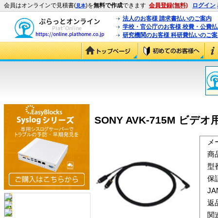
会員はオンラインで見積書(
)を
無料で作成
できます
会員登録(無料)
ログイン
見本
法人のお客様 請求書払いのご案内
学校・官公庁のお客様 校費・公費
研究機関のお客様 科研費払いのご案
SONY AVK-715M ビデオ
メ
商
型
保
J
返
関