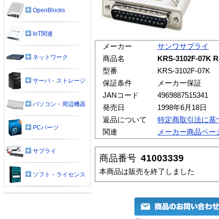
OpenBlocks
IoT関連
メーカー
サンワサプライ
ネットワーク
商品名
KRS-3102F-07K
型番
KRS-3102F-07K
サーバ・ストレージ
保証条件
メーカー保証
JANコード
4969887515341
パソコン・周辺機器
発売日
1998年6月18日
返品について
特定商取引法に基
PCパーツ
関連
メーカー商品ペー
サプライ
商品番号
41003339
本商品は販売を終了しました
ソフト・ライセンス