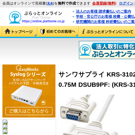
会員はオンラインで見積書(
)を
無料で作成
できます
会員登録(無料)
ログイン
見本
法人のお客様 請求書払いのご案内
学校・官公庁のお客様 校費・公費
研究機関のお客様 科研費払いのご案
サンワサプライ KRS-3102
0.75M DSUB9PF: (KRS-3