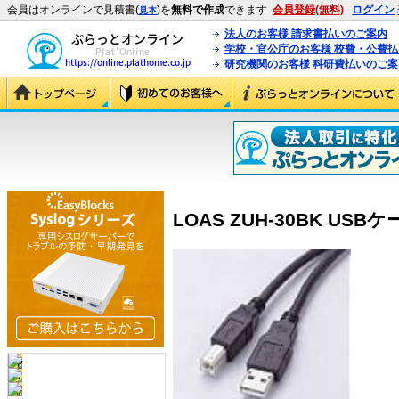
会員はオンラインで見積書(
)を
無料で作成
できます
会員登録(無料)
ログイン
見本
法人のお客様 請求書払いのご案内
学校・官公庁のお客様 校費・公費
研究機関のお客様 科研費払いのご案
LOAS ZUH-30BK USBケ