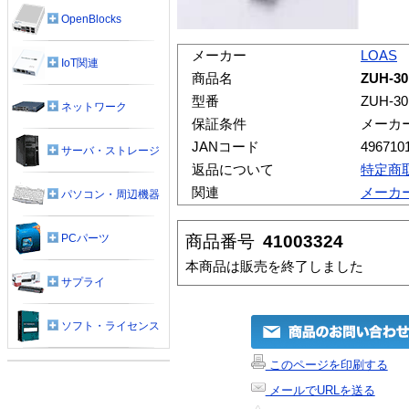
OpenBlocks
メーカー
LOAS
IoT関連
商品名
ZUH-
型番
ZUH-3
ネットワーク
保証条件
メーカ
JANコード
496710
サーバ・ストレージ
返品について
特定商
関連
メーカ
パソコン・周辺機器
商品番号
41003324
PCパーツ
本商品は販売を終了しました
サプライ
ソフト・ライセンス
このページを印刷する
メールでURLを送る