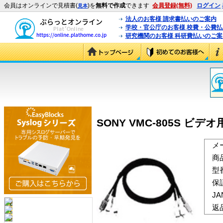
会員はオンラインで見積書(
)を
無料で作成
できます
会員登録(無料)
ログイン
見本
法人のお客様 請求書払いのご案内
学校・官公庁のお客様 校費・公費
研究機関のお客様 科研費払いのご案
SONY VMC-805S ビデオ
メ
商
型
保
J
返