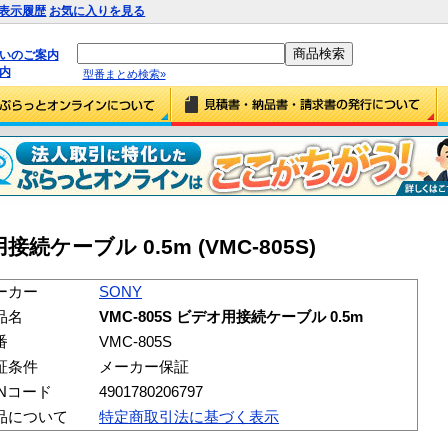
表示履歴
お気に入りを見る
払いのご案内
内
型番まとめ検索»
用接続ケーブル 0.5m (VMC-805S)
ーカー
SONY
品名
VMC-805S ビデオ用接続ケーブル 0.5m
番
VMC-805S
証条件
メーカー保証
ANコード
4901780206797
品について
特定商取引法に基づく表示