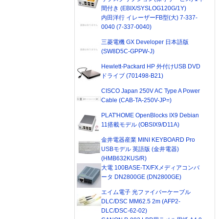
間付き (EBIX/SYSLOG120G/1Y)
内田洋行 イレーザーFB型(大) 7-337-
0040 (7-337-0040)
三菱電機 GX Developer 日本語版
(SW8D5C-GPPW-J)
Hewlett-Packard HP 外付けUSB DVD
ドライブ (701498-B21)
CISCO Japan 250V AC Type A Power
Cable (CAB-TA-250V-JP=)
PLAT'HOME OpenBlocks IX9 Debian
11搭載モデル (OBSIX9/D11A)
金井電器産業 MINI KEYBOARD Pro
USBモデル 英語版 (金井電器)
(HMB632KUS/R)
大電 100BASE-TX/FXメディアコンバ
ータ DN2800GE (DN2800GE)
エイム電子 光ファイバーケーブル
DLC/DSC MM62.5 2m (AFP2-
DLC/DSC-62-02)