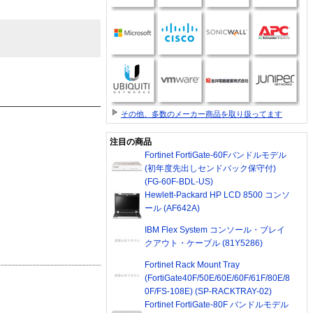
その他、多数のメーカー商品を取り扱ってます
注目の商品
Fortinet FortiGate-60Fバンドルモデル
(初年度先出しセンドバック保守付)
(FG-60F-BDL-US)
Hewlett-Packard HP LCD 8500 コンソ
ール (AF642A)
IBM Flex System コンソール・ブレイ
クアウト・ケーブル (81Y5286)
Fortinet Rack Mount Tray
(FortiGate40F/50E/60E/60F/61F/80E/8
0F/FS-108E) (SP-RACKTRAY-02)
Fortinet FortiGate-80F バンドルモデル