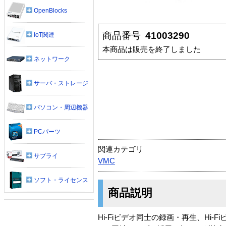
OpenBlocks
商品番号
41003290
IoT関連
本商品は販売を終了しました
ネットワーク
サーバ・ストレージ
パソコン・周辺機器
PCパーツ
関連カテゴリ
サプライ
VMC
ソフト・ライセンス
商品説明
Hi-Fiビデオ同士の録画・再生、H