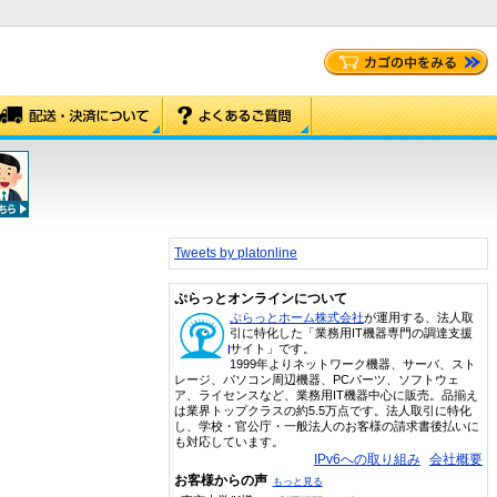
Tweets by platonline
ぷらっとオンラインについて
ぷらっとホーム株式会社
が運用する、法人取
引に特化した「業務用IT機器専門の調達支援
サイト」です。
1999年よりネットワーク機器、サーバ、スト
レージ、パソコン周辺機器、PCパーツ、ソフトウェ
ア、ライセンスなど、業務用IT機器中心に販売。品揃え
は業界トップクラスの約5.5万点です。法人取引に特化
し、学校・官公庁・一般法人のお客様の請求書後払いに
も対応しています。
IPv6への取り組み
会社概要
お客様からの声
もっと見る