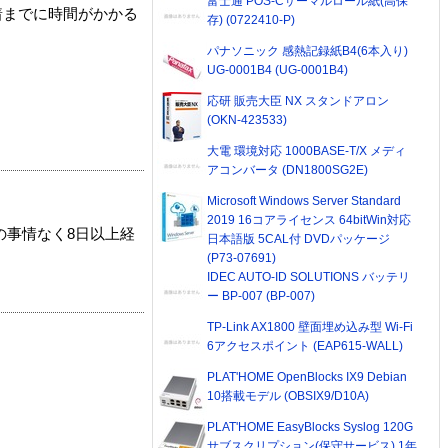
富士通 POS-Cサーマルロール紙(高保
着までに時間がかかる
存) (0722410-P)
パナソニック 感熱記録紙B4(6本入り)
UG-0001B4 (UG-0001B4)
応研 販売大臣 NX スタンドアロン
(OKN-423533)
大電 環境対応 1000BASE-T/X メディ
アコンバータ (DN1800SG2E)
Microsoft Windows Server Standard
2019 16コアライセンス 64bitWin対応
の事情なく8日以上経
日本語版 5CAL付 DVDパッケージ
(P73-07691)
IDEC AUTO-ID SOLUTIONS バッテリ
ー BP-007 (BP-007)
TP-Link AX1800 壁面埋め込み型 Wi-Fi
6アクセスポイント (EAP615-WALL)
PLAT'HOME OpenBlocks IX9 Debian
10搭載モデル (OBSIX9/D10A)
PLAT'HOME EasyBlocks Syslog 120G
サブスクリプション(保守サービス) 1年