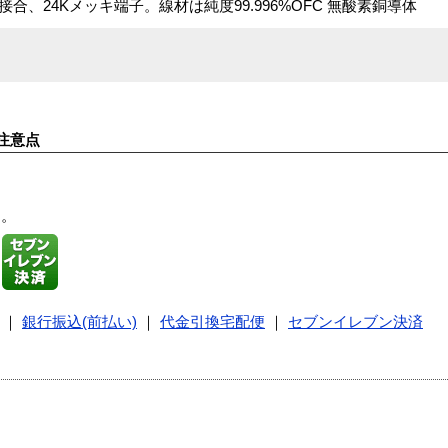
合、24Kメッキ端子。線材は純度99.996%OFC 無酸素銅導体
注意点
す。
｜
銀行振込(前払い)
｜
代金引換宅配便
｜
セブンイレブン決済