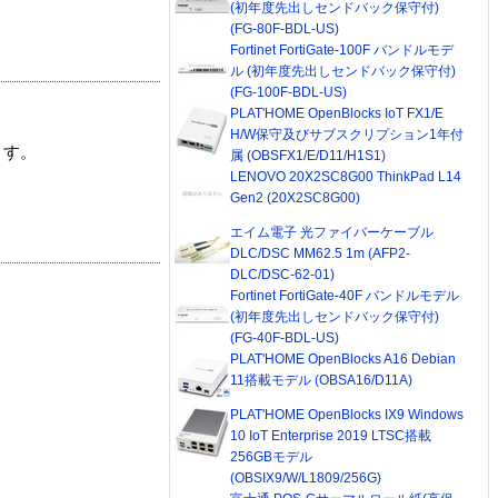
(初年度先出しセンドバック保守付)
(FG-80F-BDL-US)
Fortinet FortiGate-100F バンドルモデ
ル (初年度先出しセンドバック保守付)
(FG-100F-BDL-US)
PLAT'HOME OpenBlocks IoT FX1/E
H/W保守及びサブスクリプション1年付
ます。
属 (OBSFX1/E/D11/H1S1)
LENOVO 20X2SC8G00 ThinkPad L14
Gen2 (20X2SC8G00)
エイム電子 光ファイバーケーブル
DLC/DSC MM62.5 1m (AFP2-
DLC/DSC-62-01)
Fortinet FortiGate-40F バンドルモデル
(初年度先出しセンドバック保守付)
(FG-40F-BDL-US)
PLAT'HOME OpenBlocks A16 Debian
11搭載モデル (OBSA16/D11A)
PLAT'HOME OpenBlocks IX9 Windows
10 IoT Enterprise 2019 LTSC搭載
256GBモデル
(OBSIX9/W/L1809/256G)