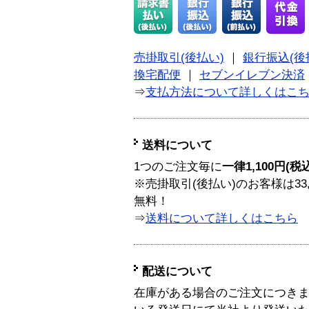
売掛取引(後払い)
｜
銀行振込(後
換宅配便
｜
セブンイレブン決済
⇒
支払方法について詳しくはこ
送料について
1つのご注文毎に
一律1,100円(税
※売掛取引(後払い)のお客様は33
無料！
⇒
送料について詳しくはこちら
配送について
在庫がある場合のご注文につき