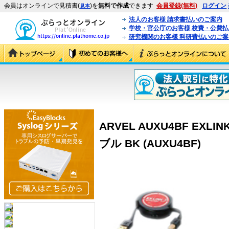
会員はオンラインで見積書(
)を
無料で作成
できます
会員登録(無料)
ログイン
見本
法人のお客様 請求書払いのご案内
学校・官公庁のお客様 校費・公費
研究機関のお客様 科研費払いのご案
ARVEL AUXU4BF EX
ブル BK (AUXU4BF)