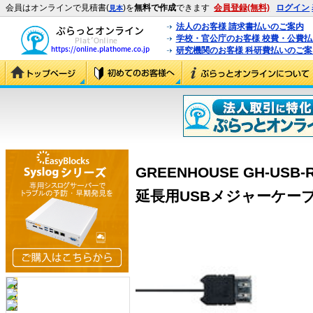
会員はオンラインで見積書(
)を
無料で作成
できます
会員登録(無料)
ログイン
見本
法人のお客様 請求書払いのご案内
学校・官公庁のお客様 校費・公費
研究機関のお客様 科研費払いのご案
GREENHOUSE GH-USB
延長用USBメジャーケーブル 