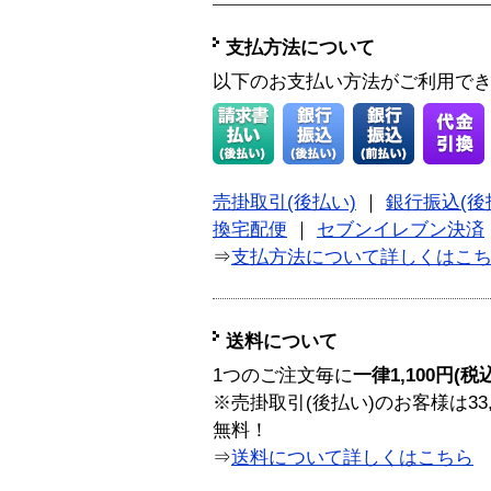
支払方法について
以下のお支払い方法がご利用で
売掛取引(後払い)
｜
銀行振込(後
換宅配便
｜
セブンイレブン決済
⇒
支払方法について詳しくはこ
送料について
1つのご注文毎に
一律1,100円(税
※売掛取引(後払い)のお客様は33
無料！
⇒
送料について詳しくはこちら