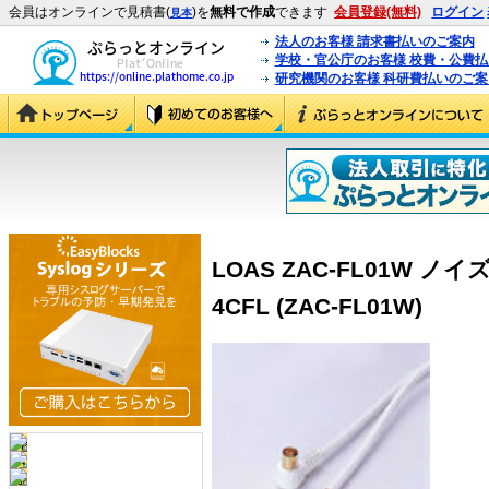
会員はオンラインで見積書(
)を
無料で作成
できます
会員登録(無料)
ログイン
見本
法人のお客様 請求書払いのご案内
学校・官公庁のお客様 校費・公費
研究機関のお客様 科研費払いのご案
LOAS ZAC-FL01W
4CFL (ZAC-FL01W)