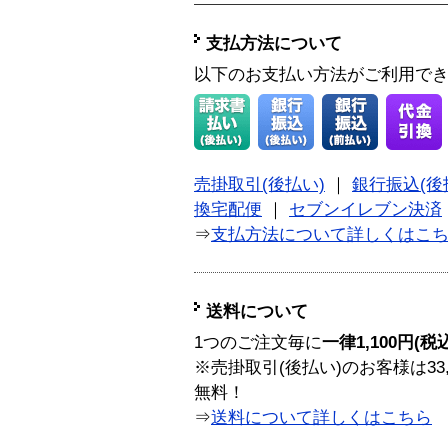
支払方法について
以下のお支払い方法がご利用で
売掛取引(後払い)
｜
銀行振込(後
換宅配便
｜
セブンイレブン決済
⇒
支払方法について詳しくはこ
送料について
1つのご注文毎に
一律1,100円(税
※売掛取引(後払い)のお客様は33
無料！
⇒
送料について詳しくはこちら