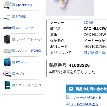
OpenBlocks
IoT関連
メーカー
LOAS
ネットワーク
商品名
ZAC-HLL01
型番
ZAC-HLL01W
サーバ・ストレージ
保証条件
メーカー保証
JANコード
496710117595
パソコン・周辺機器
返品について
特定商取引法
PCパーツ
商品番号
41003226
本商品は販売を終了しました
サプライ
ソフト・ライセンス
このページを印刷する
メールでURLを送る