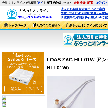
会員はオンラインで見積書(
)を
無料で作成
できます
会員登録(無料)
ログイン
見本
法人のお客様 請求書払いのご案内
学校・官公庁のお客様 校費・公費
研究機関のお客様 科研費払いのご案
LOAS ZAC-HLL01W ア
HLL01W)