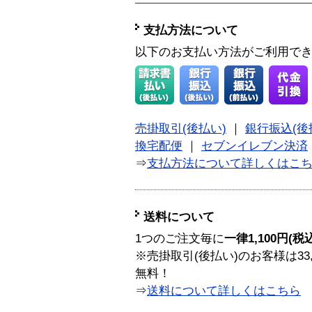
支払方法について
以下のお支払い方法がご利用で
売掛取引(後払い)
｜
銀行振込(後
換宅配便
｜
セブンイレブン決済
⇒
支払方法について詳しくはこ
送料について
1つのご注文毎に
一律1,100円(税
※売掛取引(後払い)のお客様は33
無料！
⇒
送料について詳しくはこちら