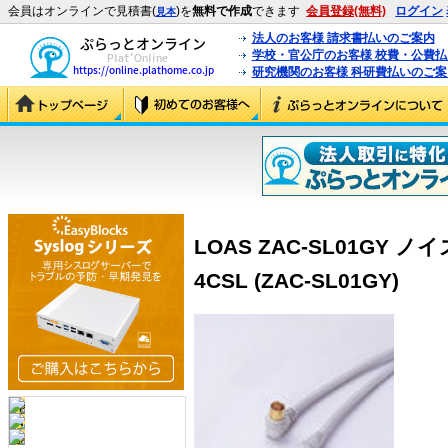
会員はオンラインで見積書(
)を
無料で作成
できます
会員登録(無料)
ログイン
見本
法人のお客様 請求書払いのご案内
学校・官公庁のお客様 校費・公費
研究機関のお客様 科研費払いのご案
LOAS ZAC-SL01GY
4CSL (ZAC-SL01GY)