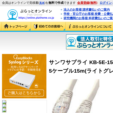
会員はオンラインで見積書(
)を
無料で作成
できます
会員登録(無料)
ログイン
見本
法人のお客様 請求書払いのご案内
学校・官公庁のお客様 校費・公費
研究機関のお客様 科研費払いのご案
サンワサプライ KB-5E-
5ケーブル15m(ライトグレー) 