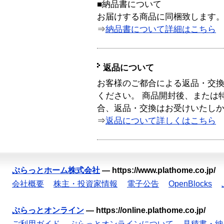
■納品書について
お届けする商品に同梱致します
⇒
納品書について詳細はこちら
返品について
お客様のご都合による返品・交
ください。 商品開封後、または
合、返品・交換はお受けいたし
⇒
返品について詳しくはこちら
ぷらっとホーム株式会社
—
https://www.plathome.co.jp/
会社概要
株主・投資家情報
電子公告
OpenBlocks
ぷらっとオンライン
—
https://online.plathome.co.jp/
ご利用ガイド
ぷらっとオンラインについて
見積書・納