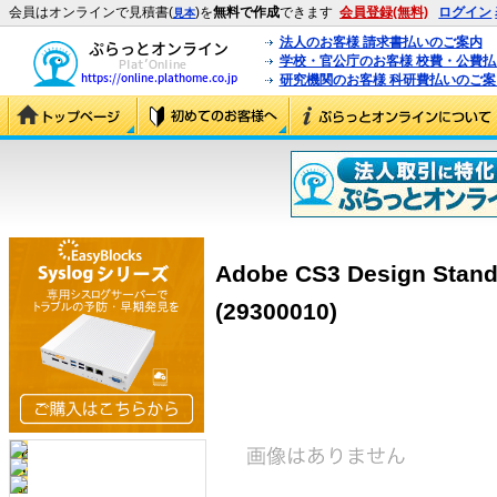
会員はオンラインで見積書(
)を
無料で作成
できます
会員登録(無料)
ログイン
見本
法人のお客様 請求書払いのご案内
学校・官公庁のお客様 校費・公費
研究機関のお客様 科研費払いのご案
Adobe CS3 Design St
(29300010)