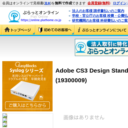
会員はオンラインで見積書(
)を
無料で作成
できます
会員登録(無料)
ログイン
見本
法人のお客様 請求書払いのご案内
学校・官公庁のお客様 校費・公費
研究機関のお客様 科研費払いのご案
Adobe CS3 Design St
(19300009)