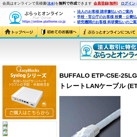
会員はオンラインで見積書(
)を
無料で作成
できます
会員登録(無料)
ログイン
見本
法人のお客様 請求書払いのご案内
学校・官公庁のお客様 校費・公費
研究機関のお客様 科研費払いのご案
BUFFALO ETP-C5E-2
トレートLANケーブル (ETP-