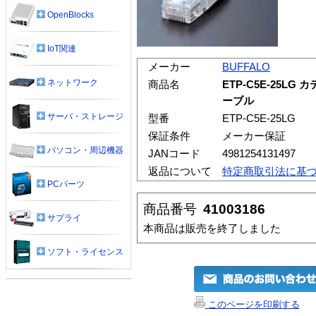
OpenBlocks
IoT関連
メーカー
BUFFALO
ネットワーク
商品名
ETP-C5E-25LG
ーブル
サーバ・ストレージ
型番
ETP-C5E-25LG
保証条件
メーカー保証
パソコン・周辺機器
JANコード
4981254131497
返品について
特定商取引法に基
PCパーツ
商品番号
41003186
サプライ
本商品は販売を終了しました
ソフト・ライセンス
このページを印刷する