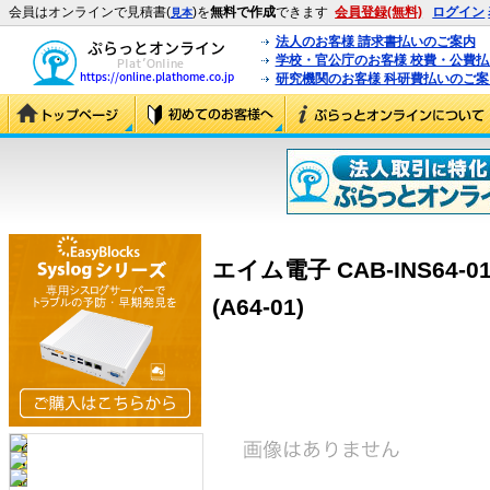
会員はオンラインで見積書(
)を
無料で作成
できます
会員登録(無料)
ログイン
見本
法人のお客様 請求書払いのご案内
学校・官公庁のお客様 校費・公費
研究機関のお客様 科研費払いのご案
エイム電子 CAB-INS64-
(A64-01)