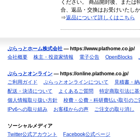
ください。 商品開封後、または
合、返品・交換はお受けいたし
⇒
返品について詳しくはこちら
ぷらっとホーム株式会社
—
https://www.plathome.co.jp/
会社概要
株主・投資家情報
電子公告
OpenBlocks
ぷらっとオンライン
—
https://online.plathome.co.jp/
ご利用ガイド
ぷらっとオンラインについて
見積書・納
配送・決済について
よくあるご質問
特定商取引法に基
個人情報取り扱い方針
校費・公費・科研費払い取引のご
IPv6への取り組み
お客様からの声
ご注文の取り消し
ソーシャルメディア
Twitter公式アカウント
Facebook公式ページ