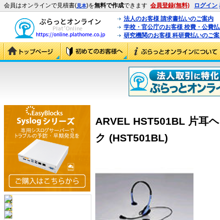
会員はオンラインで見積書(
)を
無料で作成
できます
会員登録(無料)
ログイン
見本
法人のお客様 請求書払いのご案内
学校・官公庁のお客様 校費・公費
研究機関のお客様 科研費払いのご案
ARVEL HST501BL 
ク (HST501BL)