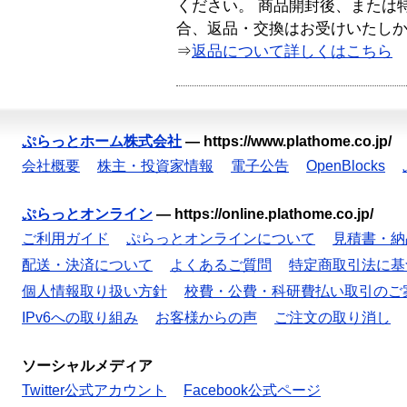
ください。 商品開封後、または
合、返品・交換はお受けいたし
⇒
返品について詳しくはこちら
ぷらっとホーム株式会社
—
https://www.plathome.co.jp/
会社概要
株主・投資家情報
電子公告
OpenBlocks
ぷらっとオンライン
—
https://online.plathome.co.jp/
ご利用ガイド
ぷらっとオンラインについて
見積書・納
配送・決済について
よくあるご質問
特定商取引法に基
個人情報取り扱い方針
校費・公費・科研費払い取引のご
IPv6への取り組み
お客様からの声
ご注文の取り消し
ソーシャルメディア
Twitter公式アカウント
Facebook公式ページ