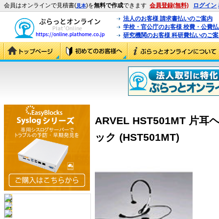
会員はオンラインで見積書(
)を
無料で作成
できます
会員登録(無料)
ログイン
見本
法人のお客様 請求書払いのご案内
学校・官公庁のお客様 校費・公費
研究機関のお客様 科研費払いのご案
ARVEL HST501MT
ック (HST501MT)