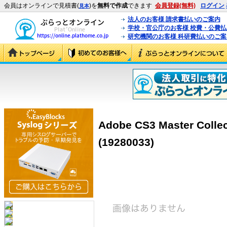
会員はオンラインで見積書(
)を
無料で作成
できます
会員登録(無料)
ログイン
見本
法人のお客様 請求書払いのご案内
学校・官公庁のお客様 校費・公費
研究機関のお客様 科研費払いのご案
Adobe CS3 Master Col
(19280033)