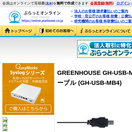
会員はオンラインで見積書(
)を
無料で作成
できます
会員登録(無料)
ログイン
見本
法人のお客様 請求書払いのご案内
学校・官公庁のお客様 校費・公費
研究機関のお客様 科研費払いのご案
GREENHOUSE GH-US
ーブル (GH-USB-MB4)