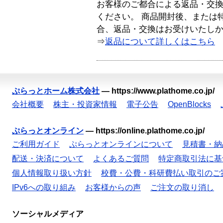
お客様のご都合による返品・交
ください。 商品開封後、または
合、返品・交換はお受けいたし
⇒
返品について詳しくはこちら
ぷらっとホーム株式会社
—
https://www.plathome.co.jp/
会社概要
株主・投資家情報
電子公告
OpenBlocks
ぷらっとオンライン
—
https://online.plathome.co.jp/
ご利用ガイド
ぷらっとオンラインについて
見積書・納
配送・決済について
よくあるご質問
特定商取引法に基
個人情報取り扱い方針
校費・公費・科研費払い取引のご
IPv6への取り組み
お客様からの声
ご注文の取り消し
ソーシャルメディア