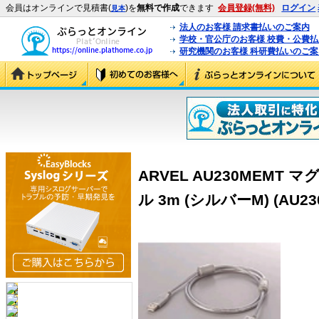
会員はオンラインで見積書(
)を
無料で作成
できます
会員登録(無料)
ログイン
見本
法人のお客様 請求書払いのご案内
学校・官公庁のお客様 校費・公費
研究機関のお客様 科研費払いのご案
ARVEL AU230MEMT 
ル 3m (シルバーM) (AU23