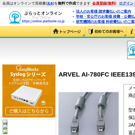
会員はオンラインで見積書(
)を
無料で作成
できます
会員登録(無料)
ログイン
見本
法人のお客様 請求書払いのご案内
学校・官公庁のお客様 校費・公費
研究機関のお客様 科研費払いのご案
ARVEL AI-780FC IEE
メ
商
型
保
J
返