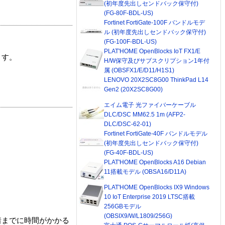
(初年度先出しセンドバック保守付)
(FG-80F-BDL-US)
Fortinet FortiGate-100F バンドルモデ
ル (初年度先出しセンドバック保守付)
(FG-100F-BDL-US)
PLAT'HOME OpenBlocks IoT FX1/E
ます。
H/W保守及びサブスクリプション1年付
属 (OBSFX1/E/D11/H1S1)
LENOVO 20X2SC8G00 ThinkPad L14
Gen2 (20X2SC8G00)
エイム電子 光ファイバーケーブル
DLC/DSC MM62.5 1m (AFP2-
DLC/DSC-62-01)
Fortinet FortiGate-40F バンドルモデル
(初年度先出しセンドバック保守付)
(FG-40F-BDL-US)
PLAT'HOME OpenBlocks A16 Debian
11搭載モデル (OBSA16/D11A)
PLAT'HOME OpenBlocks IX9 Windows
10 IoT Enterprise 2019 LTSC搭載
256GBモデル
(OBSIX9/W/L1809/256G)
着までに時間がかかる