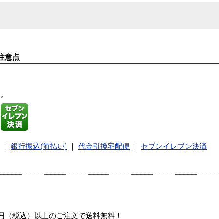
注意点
す。
｜
銀行振込(前払い)
｜
代金引換宅配便
｜
セブンイレブン決済
00円（税込）以上のご注文で送料無料！