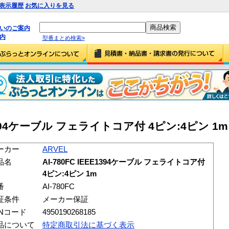
表示履歴
お気に入りを見る
払いのご案内
内
型番まとめ検索»
E1394ケーブル フェライトコア付 4ピン:4ピン 1m (A
ーカー
ARVEL
品名
AI-780FC IEEE1394ケーブル フェライトコア付
4ピン:4ピン 1m
番
AI-780FC
証条件
メーカー保証
ANコード
4950190268185
品について
特定商取引法に基づく表示