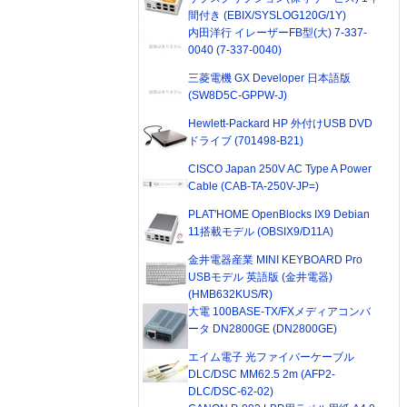
間付き (EBIX/SYSLOG120G/1Y)
内田洋行 イレーザーFB型(大) 7-337-
0040 (7-337-0040)
三菱電機 GX Developer 日本語版
(SW8D5C-GPPW-J)
Hewlett-Packard HP 外付けUSB DVD
ドライブ (701498-B21)
CISCO Japan 250V AC Type A Power
Cable (CAB-TA-250V-JP=)
PLAT'HOME OpenBlocks IX9 Debian
11搭載モデル (OBSIX9/D11A)
金井電器産業 MINI KEYBOARD Pro
USBモデル 英語版 (金井電器)
(HMB632KUS/R)
大電 100BASE-TX/FXメディアコンバ
ータ DN2800GE (DN2800GE)
エイム電子 光ファイバーケーブル
DLC/DSC MM62.5 2m (AFP2-
DLC/DSC-62-02)