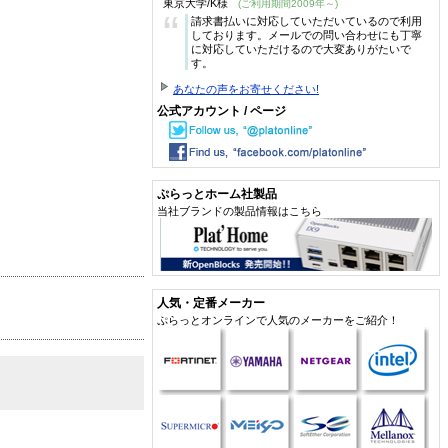
東京大学/K様
(ご利用期間2009年～)
“
請求書払いに対応していただいているので利用
しております。メールでの問い合わせにも丁寧
に対応していただけるので大変ありがたいで
す。
あなたの声をお寄せください!
公式アカウント / ページ
ぷらっとホーム社製品
当社ブランドの製品情報はこちら
人気・定番メーカー
ぷらっとオンラインで人気のメーカーをご紹介！