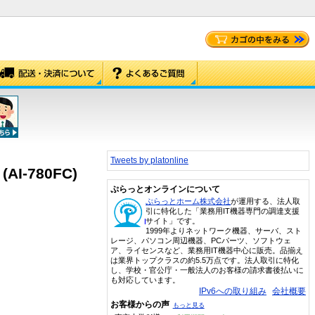
Tweets by platonline
I-780FC)
ぷらっとオンラインについて
ぷらっとホーム株式会社
が運用する、法人取
引に特化した「業務用IT機器専門の調達支援
サイト」です。
1999年よりネットワーク機器、サーバ、スト
レージ、パソコン周辺機器、PCパーツ、ソフトウェ
ア、ライセンスなど、業務用IT機器中心に販売。品揃え
は業界トップクラスの約5.5万点です。法人取引に特化
し、学校・官公庁・一般法人のお客様の請求書後払いに
も対応しています。
IPv6への取り組み
会社概要
お客様からの声
もっと見る