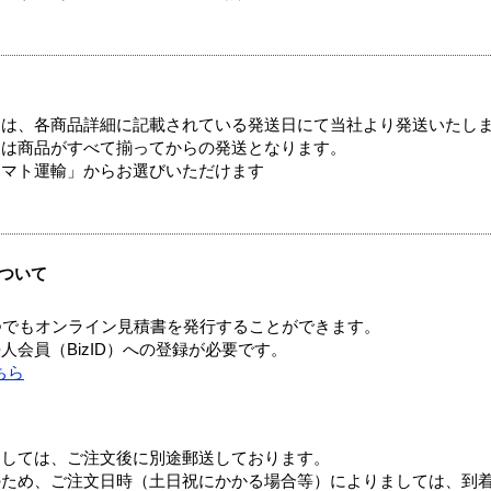
ては、各商品詳細に記載されている発送日にて当社より発送いたし
送は商品がすべて揃ってからの発送となります。
ヤマト運輸」からお選びいただけます
ついて
つでもオンライン見積書を発行することができます。
会員（BizID）への登録が必要です。
ちら
ましては、ご注文後に別途郵送しております。
のため、ご注文日時（土日祝にかかる場合等）によりましては、到