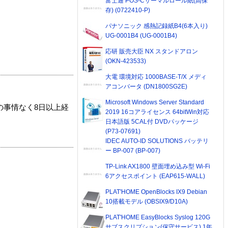
富士通 POS-Cサーマルロール紙(高保
存) (0722410-P)
パナソニック 感熱記録紙B4(6本入り)
UG-0001B4 (UG-0001B4)
応研 販売大臣 NX スタンドアロン
(OKN-423533)
大電 環境対応 1000BASE-T/X メディ
アコンバータ (DN1800SG2E)
Microsoft Windows Server Standard
の事情なく8日以上経
2019 16コアライセンス 64bitWin対応
日本語版 5CAL付 DVDパッケージ
(P73-07691)
IDEC AUTO-ID SOLUTIONS バッテリ
ー BP-007 (BP-007)
TP-Link AX1800 壁面埋め込み型 Wi-Fi
6アクセスポイント (EAP615-WALL)
PLAT'HOME OpenBlocks IX9 Debian
10搭載モデル (OBSIX9/D10A)
PLAT'HOME EasyBlocks Syslog 120G
サブスクリプション(保守サービス) 1年