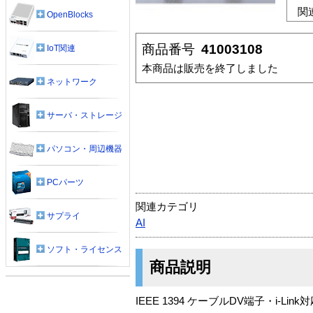
関
OpenBlocks
商品番号
41003108
IoT関連
本商品は販売を終了しました
ネットワーク
サーバ・ストレージ
パソコン・周辺機器
PCパーツ
関連カテゴリ
サプライ
AI
ソフト・ライセンス
商品説明
IEEE 1394 ケーブルDV端子・i-Li