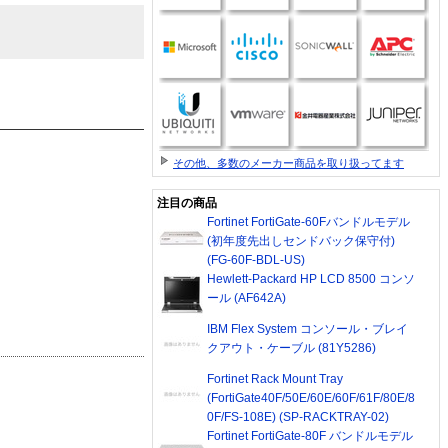
その他、多数のメーカー商品を取り扱ってます
注目の商品
Fortinet FortiGate-60Fバンドルモデル
(初年度先出しセンドバック保守付)
(FG-60F-BDL-US)
Hewlett-Packard HP LCD 8500 コンソ
ール (AF642A)
IBM Flex System コンソール・ブレイ
クアウト・ケーブル (81Y5286)
Fortinet Rack Mount Tray
(FortiGate40F/50E/60E/60F/61F/80E/8
0F/FS-108E) (SP-RACKTRAY-02)
Fortinet FortiGate-80F バンドルモデル