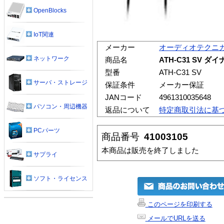
OpenBlocks
IoT関連
メーカー
オーディオテクニ
ネットワーク
商品名
ATH-C31 SV
型番
ATH-C31 SV
サーバ・ストレージ
保証条件
メーカー保証
JANコード
4961310035648
パソコン・周辺機器
返品について
特定商取引法に基
PCパーツ
商品番号
41003105
本商品は販売を終了しました
サプライ
ソフト・ライセンス
このページを印刷する
メールでURLを送る