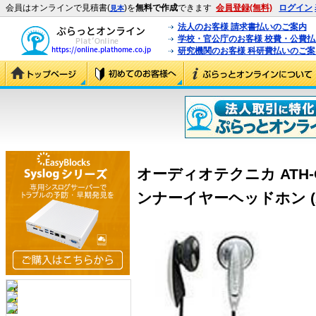
会員はオンラインで見積書(
)を
無料で作成
できます
会員登録(無料)
ログイン
見本
法人のお客様 請求書払いのご案内
学校・官公庁のお客様 校費・公費
研究機関のお客様 科研費払いのご案
オーディオテクニカ ATH-
ンナーイヤーヘッドホン (ATH