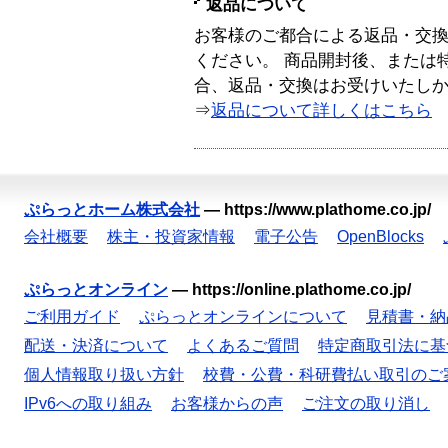
返品について
お客様のご都合による返品・交
ください。 商品開封後、または
合、返品・交換はお受けいたし
⇒
返品について詳しくはこちら
ぷらっとホーム株式会社
—
https://www.plathome.co.jp/
会社概要
株主・投資家情報
電子公告
OpenBlocks
ぷらっとオンライン
—
https://online.plathome.co.jp/
ご利用ガイド
ぷらっとオンラインについて
見積書・納
配送・決済について
よくあるご質問
特定商取引法に基
個人情報取り扱い方針
校費・公費・科研費払い取引のご
IPv6への取り組み
お客様からの声
ご注文の取り消し