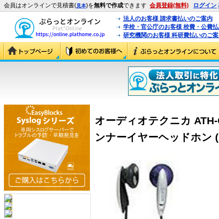
会員はオンラインで見積書(
)を
無料で作成
できます
会員登録(無料)
ログイン
見本
法人のお客様 請求書払いのご案内
学校・官公庁のお客様 校費・公費
研究機関のお客様 科研費払いのご案
オーディオテクニカ ATH-
ンナーイヤーヘッドホン (ATH