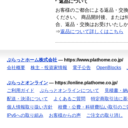
返品について
お客様のご都合による返品・交
ください。 商品開封後、または
合、返品・交換はお受けいたし
⇒
返品について詳しくはこちら
ぷらっとホーム株式会社
—
https://www.plathome.co.jp/
会社概要
株主・投資家情報
電子公告
OpenBlocks
ぷらっとオンライン
—
https://online.plathome.co.jp/
ご利用ガイド
ぷらっとオンラインについて
見積書・納
配送・決済について
よくあるご質問
特定商取引法に基
個人情報取り扱い方針
校費・公費・科研費払い取引のご
IPv6への取り組み
お客様からの声
ご注文の取り消し