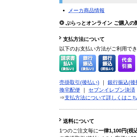
メーカ商品情報
ぷらっとオンライン ご購入の
支払方法について
以下のお支払い方法がご利用で
売掛取引(後払い)
｜
銀行振込(後
換宅配便
｜
セブンイレブン決済
⇒
支払方法について詳しくはこ
送料について
1つのご注文毎に
一律1,100円(税