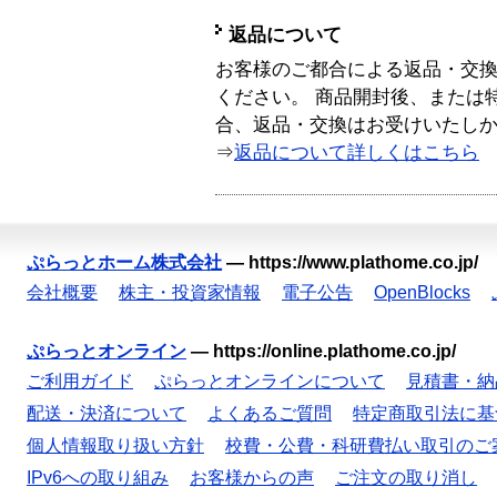
返品について
お客様のご都合による返品・交
ください。 商品開封後、または
合、返品・交換はお受けいたし
⇒
返品について詳しくはこちら
ぷらっとホーム株式会社
—
https://www.plathome.co.jp/
会社概要
株主・投資家情報
電子公告
OpenBlocks
ぷらっとオンライン
—
https://online.plathome.co.jp/
ご利用ガイド
ぷらっとオンラインについて
見積書・納
配送・決済について
よくあるご質問
特定商取引法に基
個人情報取り扱い方針
校費・公費・科研費払い取引のご
IPv6への取り組み
お客様からの声
ご注文の取り消し