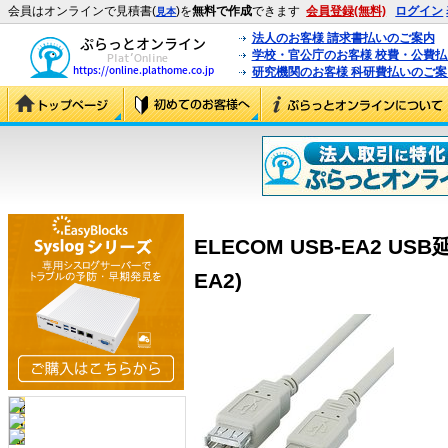
会員はオンラインで見積書(
)を
無料で作成
できます
会員登録(無料)
ログイン
見本
法人のお客様 請求書払いのご案内
学校・官公庁のお客様 校費・公費
研究機関のお客様 科研費払いのご案
ELECOM USB-EA2 US
EA2)