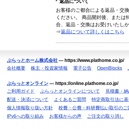
返品について
お客様のご都合による返品・交
ください。 商品開封後、または
合、返品・交換はお受けいたし
⇒
返品について詳しくはこちら
ぷらっとホーム株式会社
—
https://www.plathome.co.jp/
会社概要
株主・投資家情報
電子公告
OpenBlocks
ぷらっとオンライン
—
https://online.plathome.co.jp/
ご利用ガイド
ぷらっとオンラインについて
見積書・納
配送・決済について
よくあるご質問
特定商取引法に基
個人情報取り扱い方針
校費・公費・科研費払い取引のご
IPv6への取り組み
お客様からの声
ご注文の取り消し