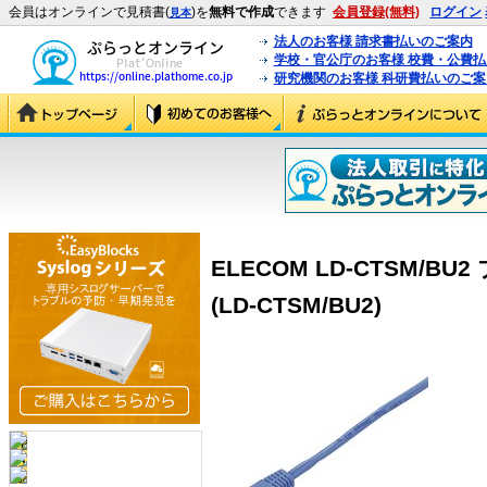
会員はオンラインで見積書(
)を
無料で作成
できます
会員登録(無料)
ログイン
見本
法人のお客様 請求書払いのご案内
学校・官公庁のお客様 校費・公費
研究機関のお客様 科研費払いのご案
ELECOM LD-CTSM/
(LD-CTSM/BU2)