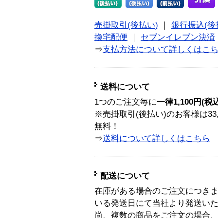
売掛取引(後払い)
｜
銀行振込(後
換宅配便
｜
セブンイレブン決済
⇒
支払方法について詳しくはこ
送料について
1つのご注文毎に
一律1,100円(税
※売掛取引(後払い)のお客様は33
無料！
⇒
送料について詳しくはこちら
配送について
在庫がある場合のご注文につき
いる発送日にて当社より発送い
尚、複数の商品をご注文の場合