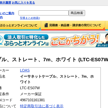
表示履歴
お気に入りを見る
払いのご案内
内
型番まとめ検索»
ル、ストレート、7m、ホワイト (LTC-ES07W
ーカー
LOAS
品名
イーサネットケーブル、ストレート、7m、ホ
ワイト
番
LTC-ES07W
証条件
メーカー保証
ANコード
4967101161381
品について
特定商取引法に基づく表示