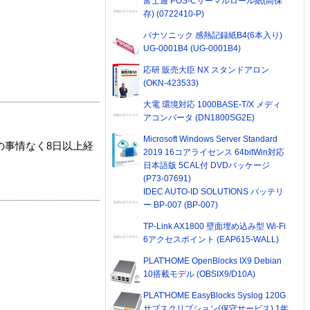
富士通 POS-Cサーマルロール紙(高保
存) (0722410-P)
パナソニック 感熱記録紙B4(6本入り)
UG-0001B4 (UG-0001B4)
応研 販売大臣 NX スタンドアロン
(OKN-423533)
大電 環境対応 1000BASE-T/X メディ
アコンバータ (DN1800SG2E)
Microsoft Windows Server Standard
の事情なく8日以上経
2019 16コアライセンス 64bitWin対応
日本語版 5CAL付 DVDパッケージ
(P73-07691)
IDEC AUTO-ID SOLUTIONS バッテリ
ー BP-007 (BP-007)
TP-Link AX1800 壁面埋め込み型 Wi-Fi
6アクセスポイント (EAP615-WALL)
PLAT'HOME OpenBlocks IX9 Debian
10搭載モデル (OBSIX9/D10A)
PLAT'HOME EasyBlocks Syslog 120G
サブスクリプション(保守サービス) 1年