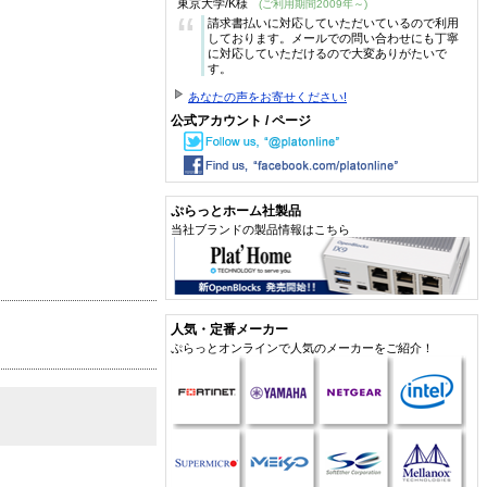
東京大学/K様
(ご利用期間2009年～)
“
請求書払いに対応していただいているので利用
しております。メールでの問い合わせにも丁寧
に対応していただけるので大変ありがたいで
す。
あなたの声をお寄せください!
公式アカウント / ページ
ぷらっとホーム社製品
当社ブランドの製品情報はこちら
人気・定番メーカー
ぷらっとオンラインで人気のメーカーをご紹介！