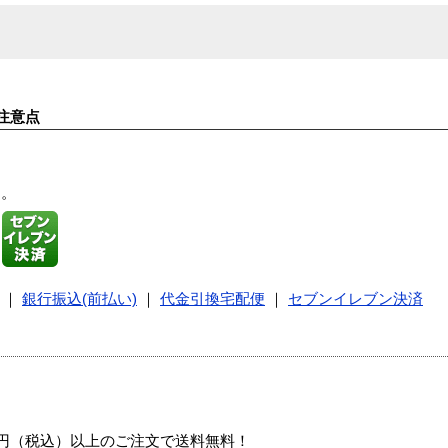
注意点
す。
｜
銀行振込(前払い)
｜
代金引換宅配便
｜
セブンイレブン決済
00円（税込）以上のご注文で送料無料！