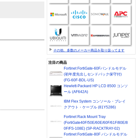
その他、多数のメーカー商品を取り扱ってます
注目の商品
Fortinet FortiGate-60Fバンドルモデル
(初年度先出しセンドバック保守付)
(FG-60F-BDL-US)
Hewlett-Packard HP LCD 8500 コンソ
ール (AF642A)
IBM Flex System コンソール・ブレイ
クアウト・ケーブル (81Y5286)
Fortinet Rack Mount Tray
(FortiGate40F/50E/60E/60F/61F/80E/8
0F/FS-108E) (SP-RACKTRAY-02)
Fortinet FortiGate-80F バンドルモデル