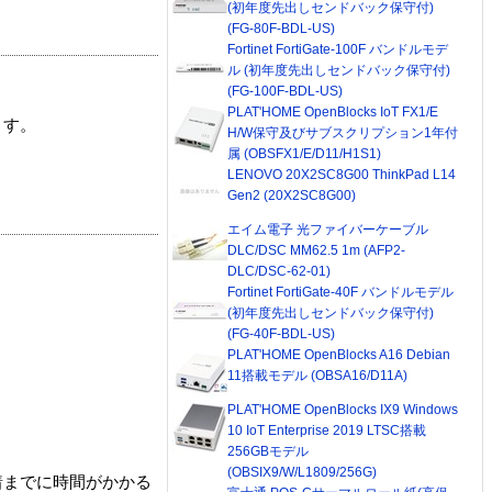
(初年度先出しセンドバック保守付)
(FG-80F-BDL-US)
Fortinet FortiGate-100F バンドルモデ
ル (初年度先出しセンドバック保守付)
(FG-100F-BDL-US)
PLAT'HOME OpenBlocks IoT FX1/E
ます。
H/W保守及びサブスクリプション1年付
属 (OBSFX1/E/D11/H1S1)
LENOVO 20X2SC8G00 ThinkPad L14
Gen2 (20X2SC8G00)
エイム電子 光ファイバーケーブル
DLC/DSC MM62.5 1m (AFP2-
DLC/DSC-62-01)
Fortinet FortiGate-40F バンドルモデル
(初年度先出しセンドバック保守付)
(FG-40F-BDL-US)
PLAT'HOME OpenBlocks A16 Debian
11搭載モデル (OBSA16/D11A)
PLAT'HOME OpenBlocks IX9 Windows
10 IoT Enterprise 2019 LTSC搭載
256GBモデル
(OBSIX9/W/L1809/256G)
着までに時間がかかる