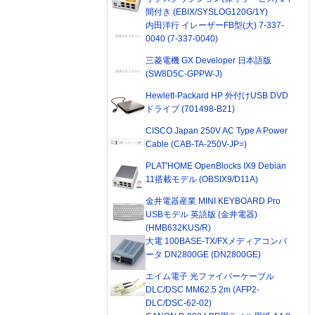
間付き (EBIX/SYSLOG120G/1Y)
内田洋行 イレーザーFB型(大) 7-337-
0040 (7-337-0040)
三菱電機 GX Developer 日本語版
(SW8D5C-GPPW-J)
Hewlett-Packard HP 外付けUSB DVD
ドライブ (701498-B21)
CISCO Japan 250V AC Type A Power
Cable (CAB-TA-250V-JP=)
PLAT'HOME OpenBlocks IX9 Debian
11搭載モデル (OBSIX9/D11A)
金井電器産業 MINI KEYBOARD Pro
USBモデル 英語版 (金井電器)
(HMB632KUS/R)
大電 100BASE-TX/FXメディアコンバ
ータ DN2800GE (DN2800GE)
エイム電子 光ファイバーケーブル
DLC/DSC MM62.5 2m (AFP2-
DLC/DSC-62-02)