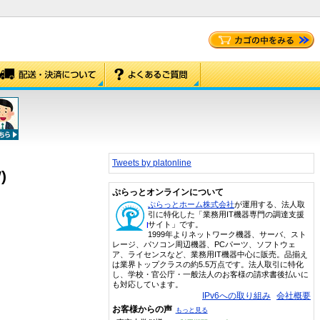
Tweets by platonline
)
ぷらっとオンラインについて
ぷらっとホーム株式会社
が運用する、法人取
引に特化した「業務用IT機器専門の調達支援
サイト」です。
1999年よりネットワーク機器、サーバ、スト
レージ、パソコン周辺機器、PCパーツ、ソフトウェ
ア、ライセンスなど、業務用IT機器中心に販売。品揃え
は業界トップクラスの約5.5万点です。法人取引に特化
し、学校・官公庁・一般法人のお客様の請求書後払いに
も対応しています。
IPv6への取り組み
会社概要
お客様からの声
もっと見る