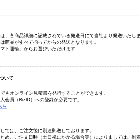
ては、各商品詳細に記載されている発送日にて当社より発送いたし
送は商品がすべて揃ってからの発送となります。
ヤマト運輸」からお選びいただけます
ついて
つでもオンライン見積書を発行することができます。
会員（BizID）への登録が必要です。
ちら
ましては、ご注文後に別途郵送しております。
のため、ご注文日時（土日祝にかかる場合等）によりましては、到