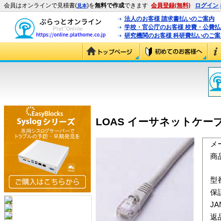
会員はオンラインで見積書(
)を
無料で作成
できます
会員登録(無料)
ログイン
見本
法人のお客様 請求書払いのご案内
学校・官公庁のお客様 校費・公費
研究機関のお客様 科研費払いのご案
LOAS イーサネットケーブ
メ
商
型
保
J
返