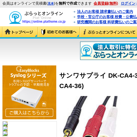
会員はオンラインで見積書(
)を
無料で作成
できます
会員登録(無料)
ログイン
見本
法人のお客様 請求書払いのご案内
学校・官公庁のお客様 校費・公費
研究機関のお客様 科研費払いのご案
サンワサプライ DK-CA4-
CA4-36)