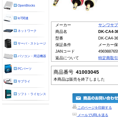
OpenBlocks
IoT関連
メーカー
サンワサプ
ネットワーク
商品名
DK-CA4
型番
DK-CA4-3
サーバ・ストレージ
保証条件
メーカー保
JANコード
496988765
パソコン・周辺機器
返品について
特定商取引
PCパーツ
商品番号
41003045
本商品は販売を終了しました
サプライ
ソフト・ライセンス
このページを印刷する
メールでURLを送る