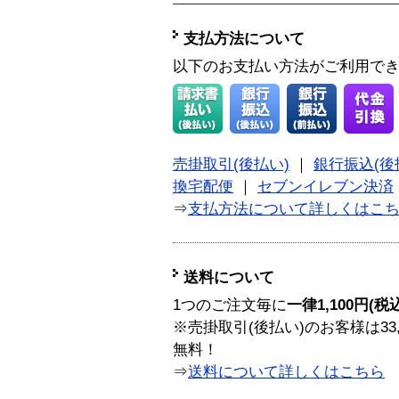
支払方法について
以下のお支払い方法がご利用で
売掛取引(後払い)
｜
銀行振込(後
換宅配便
｜
セブンイレブン決済
⇒
支払方法について詳しくはこ
送料について
1つのご注文毎に
一律1,100円(税
※売掛取引(後払い)のお客様は33
無料！
⇒
送料について詳しくはこちら