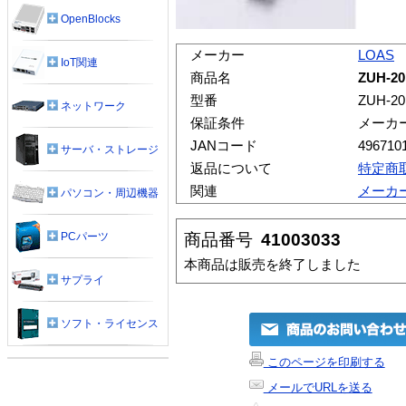
OpenBlocks
メーカー
LOAS
IoT関連
商品名
ZUH-
型番
ZUH-2
ネットワーク
保証条件
メーカ
JANコード
496710
サーバ・ストレージ
返品について
特定商
関連
メーカ
パソコン・周辺機器
商品番号
41003033
PCパーツ
本商品は販売を終了しました
サプライ
ソフト・ライセンス
このページを印刷する
メールでURLを送る