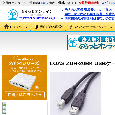
会員はオンラインで見積書(
)を
無料で作成
できます
会員登録(無料)
ログイン
見本
法人のお客様 請求書払いのご案内
学校・官公庁のお客様 校費・公費
研究機関のお客様 科研費払いのご案
LOAS ZUH-20BK USBケ