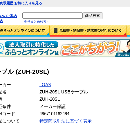
表示履歴
お気に入りを見る
払いのご案内
内
型番まとめ検索»
ブル (ZUH-20SL)
ーカー
LOAS
品名
ZUH-20SL USBケーブル
番
ZUH-20SL
証条件
メーカー保証
ANコード
4967101162494
品について
特定商取引法に基づく表示