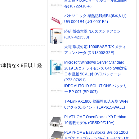
富士通 POS-Cサーマルロール紙(高保
存) (0722410-P)
パナソニック 感熱記録紙B4(6本入り)
UG-0001B4 (UG-0001B4)
応研 販売大臣 NX スタンドアロン
(OKN-423533)
大電 環境対応 1000BASE-T/X メディ
アコンバータ (DN1800SG2E)
Microsoft Windows Server Standard
の事情なく8日以上経
2019 16コアライセンス 64bitWin対応
日本語版 5CAL付 DVDパッケージ
(P73-07691)
IDEC AUTO-ID SOLUTIONS バッテリ
ー BP-007 (BP-007)
TP-Link AX1800 壁面埋め込み型 Wi-Fi
6アクセスポイント (EAP615-WALL)
PLAT'HOME OpenBlocks IX9 Debian
10搭載モデル (OBSIX9/D10A)
PLAT'HOME EasyBlocks Syslog 120G
サブスクリプション(保守サービス) 1年