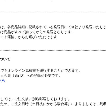
ては、各商品詳細に記載されている発送日にて当社より発送いたし
送は商品がすべて揃ってからの発送となります。
ヤマト運輸」からお選びいただけます
ついて
つでもオンライン見積書を発行することができます。
会員（BizID）への登録が必要です。
ちら
ましては、ご注文後に別途郵送しております。
のため、ご注文日時（土日祝にかかる場合等）によりましては、到