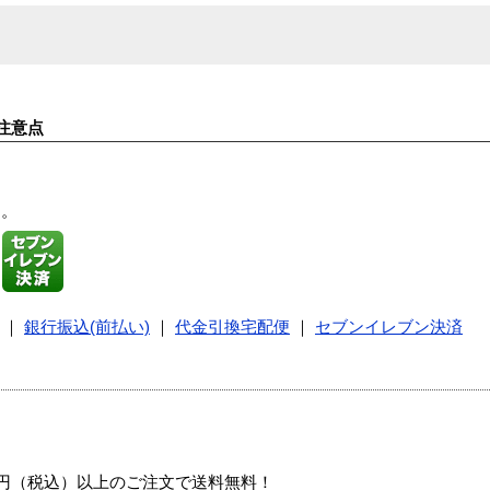
注意点
す。
｜
銀行振込(前払い)
｜
代金引換宅配便
｜
セブンイレブン決済
00円（税込）以上のご注文で送料無料！