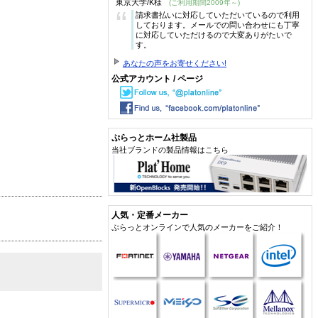
東京大学/K様
(ご利用期間2009年～)
“
請求書払いに対応していただいているので利用
しております。メールでの問い合わせにも丁寧
に対応していただけるので大変ありがたいで
す。
あなたの声をお寄せください!
公式アカウント / ページ
ぷらっとホーム社製品
当社ブランドの製品情報はこちら
人気・定番メーカー
ぷらっとオンラインで人気のメーカーをご紹介！