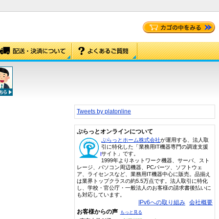
Tweets by platonline
ぷらっとオンラインについて
ぷらっとホーム株式会社
が運用する、法人取
引に特化した「業務用IT機器専門の調達支援
サイト」です。
1999年よりネットワーク機器、サーバ、スト
レージ、パソコン周辺機器、PCパーツ、ソフトウェ
ア、ライセンスなど、業務用IT機器中心に販売。品揃え
は業界トップクラスの約5.5万点です。法人取引に特化
し、学校・官公庁・一般法人のお客様の請求書後払いに
も対応しています。
IPv6への取り組み
会社概要
お客様からの声
もっと見る