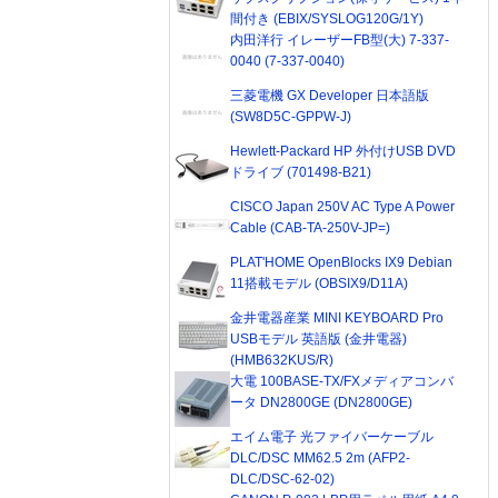
間付き (EBIX/SYSLOG120G/1Y)
内田洋行 イレーザーFB型(大) 7-337-
0040 (7-337-0040)
三菱電機 GX Developer 日本語版
(SW8D5C-GPPW-J)
Hewlett-Packard HP 外付けUSB DVD
ドライブ (701498-B21)
CISCO Japan 250V AC Type A Power
Cable (CAB-TA-250V-JP=)
PLAT'HOME OpenBlocks IX9 Debian
11搭載モデル (OBSIX9/D11A)
金井電器産業 MINI KEYBOARD Pro
USBモデル 英語版 (金井電器)
(HMB632KUS/R)
大電 100BASE-TX/FXメディアコンバ
ータ DN2800GE (DN2800GE)
エイム電子 光ファイバーケーブル
DLC/DSC MM62.5 2m (AFP2-
DLC/DSC-62-02)