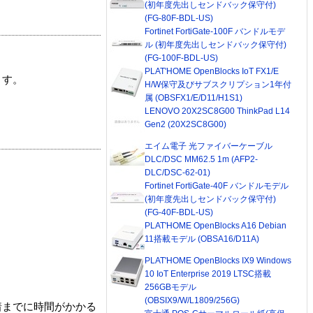
(初年度先出しセンドバック保守付)
(FG-80F-BDL-US)
Fortinet FortiGate-100F バンドルモデ
ル (初年度先出しセンドバック保守付)
(FG-100F-BDL-US)
PLAT'HOME OpenBlocks IoT FX1/E
ます。
H/W保守及びサブスクリプション1年付
属 (OBSFX1/E/D11/H1S1)
LENOVO 20X2SC8G00 ThinkPad L14
Gen2 (20X2SC8G00)
エイム電子 光ファイバーケーブル
DLC/DSC MM62.5 1m (AFP2-
DLC/DSC-62-01)
Fortinet FortiGate-40F バンドルモデル
(初年度先出しセンドバック保守付)
(FG-40F-BDL-US)
PLAT'HOME OpenBlocks A16 Debian
11搭載モデル (OBSA16/D11A)
PLAT'HOME OpenBlocks IX9 Windows
10 IoT Enterprise 2019 LTSC搭載
256GBモデル
(OBSIX9/W/L1809/256G)
着までに時間がかかる