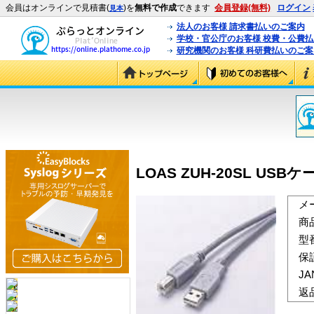
会員はオンラインで見積書(
)を
無料で作成
できます
会員登録(無料)
ログイン
見本
法人のお客様 請求書払いのご案内
学校・官公庁のお客様 校費・公費
研究機関のお客様 科研費払いのご案
LOAS ZUH-20SL USBケー
メ
商
型
保
J
返