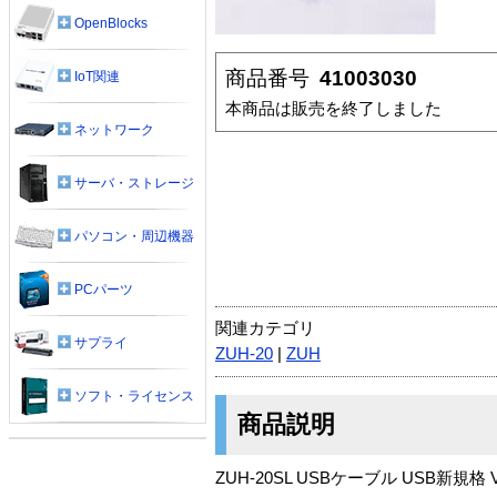
OpenBlocks
商品番号
41003030
IoT関連
本商品は販売を終了しました
ネットワーク
サーバ・ストレージ
パソコン・周辺機器
PCパーツ
関連カテゴリ
サプライ
ZUH-20
|
ZUH
ソフト・ライセンス
商品説明
ZUH-20SL USBケーブル USB新規