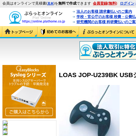
会員はオンラインで見積書(
)を
無料で作成
できます
会員登録(無料)
ログイン
見本
法人のお客様 請求書払いのご案内
学校・官公庁のお客様 校費・公費
研究機関のお客様 科研費払いのご案
LOAS JOP-U239BK US