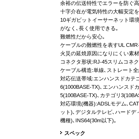
余裕の伝送特性でエラーを防ぐ高
十字介在が電気特性の大幅安定を
10ギガビットイーサーネット環
がなく､長く使用できる｡
難燃性だから安心｡
ケーブルの難燃性を表すUL CMR
火災の延焼原因になりにくい素材
コネクタ形状:RJ-45スリムコネ
ケーブル構造:単線､ストレート全
対応伝送帯域:エンハンスドカテゴリ6
6(1000BASE-TX)､エンハンスド
5(100BASE-TX)､カテゴリ3(10BAS
対応環境(機器):ADSLモデム､C
ット)､デジタルテレビ､ハードディ
機種)､INS64(30m以下)｡
スペック