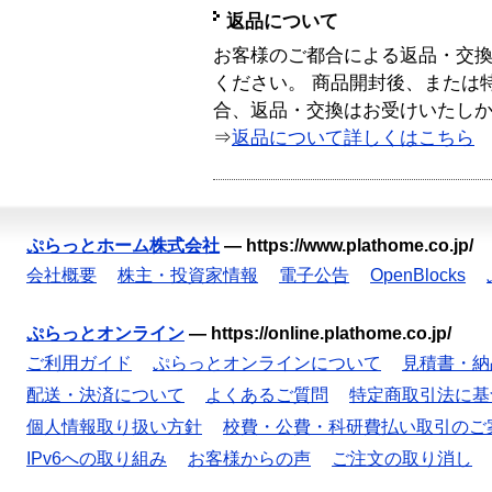
返品について
お客様のご都合による返品・交
ください。 商品開封後、または
合、返品・交換はお受けいたし
⇒
返品について詳しくはこちら
ぷらっとホーム株式会社
—
https://www.plathome.co.jp/
会社概要
株主・投資家情報
電子公告
OpenBlocks
ぷらっとオンライン
—
https://online.plathome.co.jp/
ご利用ガイド
ぷらっとオンラインについて
見積書・納
配送・決済について
よくあるご質問
特定商取引法に基
個人情報取り扱い方針
校費・公費・科研費払い取引のご
IPv6への取り組み
お客様からの声
ご注文の取り消し