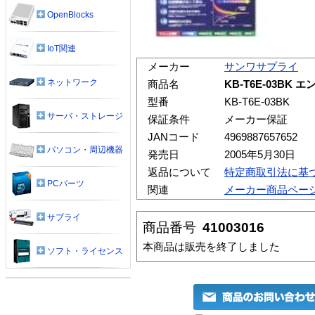
OpenBlocks
IoT関連
メーカー
サンワサプライ
ネットワーク
商品名
KB-T6E-03BK
型番
KB-T6E-03BK
サーバ・ストレージ
保証条件
メーカー保証
JANコード
4969887657652
パソコン・周辺機器
発売日
2005年5月30日
返品について
特定商取引法に基
PCパーツ
関連
メーカー商品ペー
サプライ
商品番号
41003016
本商品は販売を終了しました
ソフト・ライセンス