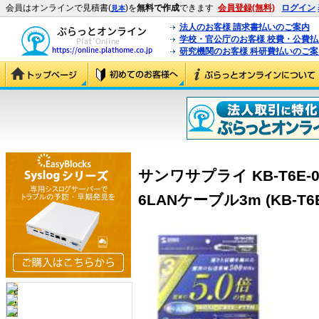
会員はオンラインで見積書(
)を
無料で作成
できます
会員登録(無料)
ログイン
見本
法人のお客様 請求書払いのご案内
学校・官公庁のお客様 校費・公費
研究機関のお客様 科研費払いのご案
サンワサプライ KB-T6E
6LANケーブル3m (KB-T6E