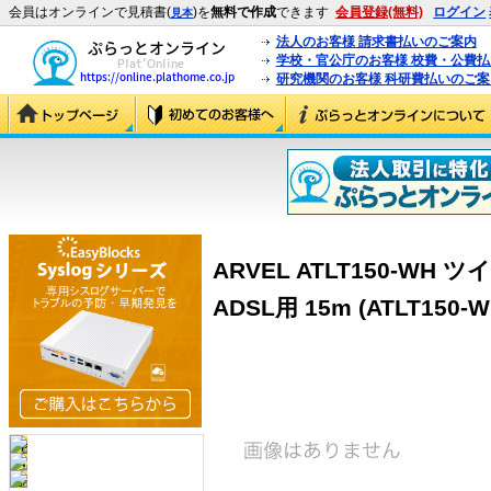
会員はオンラインで見積書(
)を
無料で作成
できます
会員登録(無料)
ログイン
見本
法人のお客様 請求書払いのご案内
学校・官公庁のお客様 校費・公費
研究機関のお客様 科研費払いのご案
ARVEL ATLT150-W
ADSL用 15m (ATLT150-W