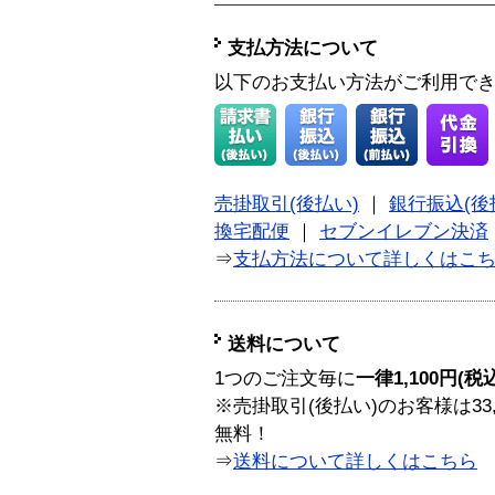
支払方法について
以下のお支払い方法がご利用で
売掛取引(後払い)
｜
銀行振込(後
換宅配便
｜
セブンイレブン決済
⇒
支払方法について詳しくはこ
送料について
1つのご注文毎に
一律1,100円(税
※売掛取引(後払い)のお客様は33
無料！
⇒
送料について詳しくはこちら