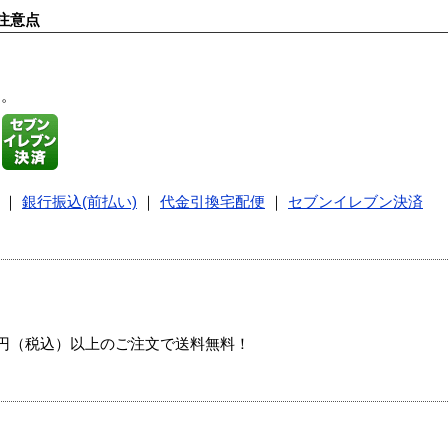
注意点
す。
｜
銀行振込(前払い)
｜
代金引換宅配便
｜
セブンイレブン決済
00円（税込）以上のご注文で送料無料！