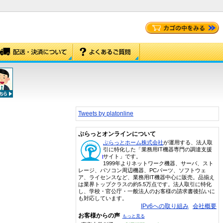
Tweets by platonline
ぷらっとオンラインについて
ぷらっとホーム株式会社
が運用する、法人取
引に特化した「業務用IT機器専門の調達支援
サイト」です。
1999年よりネットワーク機器、サーバ、スト
レージ、パソコン周辺機器、PCパーツ、ソフトウェ
ア、ライセンスなど、業務用IT機器中心に販売。品揃え
は業界トップクラスの約5.5万点です。法人取引に特化
し、学校・官公庁・一般法人のお客様の請求書後払いに
も対応しています。
IPv6への取り組み
会社概要
お客様からの声
もっと見る