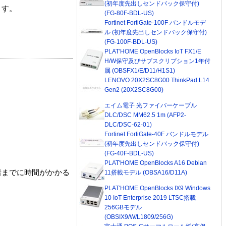
(初年度先出しセンドバック保守付)
ます。
(FG-80F-BDL-US)
Fortinet FortiGate-100F バンドルモデ
ル (初年度先出しセンドバック保守付)
(FG-100F-BDL-US)
PLAT'HOME OpenBlocks IoT FX1/E
H/W保守及びサブスクリプション1年付
属 (OBSFX1/E/D11/H1S1)
LENOVO 20X2SC8G00 ThinkPad L14
Gen2 (20X2SC8G00)
エイム電子 光ファイバーケーブル
DLC/DSC MM62.5 1m (AFP2-
DLC/DSC-62-01)
Fortinet FortiGate-40F バンドルモデル
(初年度先出しセンドバック保守付)
(FG-40F-BDL-US)
PLAT'HOME OpenBlocks A16 Debian
着までに時間がかかる
11搭載モデル (OBSA16/D11A)
PLAT'HOME OpenBlocks IX9 Windows
10 IoT Enterprise 2019 LTSC搭載
256GBモデル
(OBSIX9/W/L1809/256G)