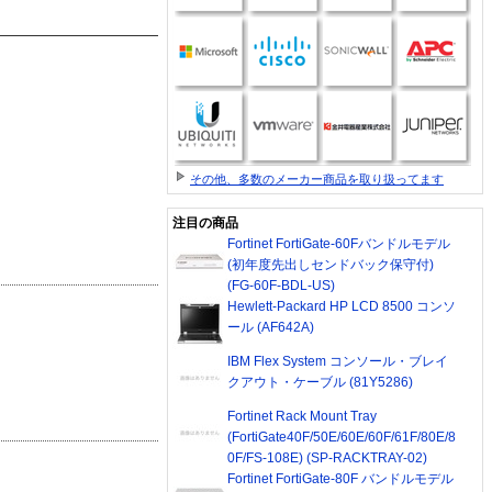
その他、多数のメーカー商品を取り扱ってます
注目の商品
Fortinet FortiGate-60Fバンドルモデル
(初年度先出しセンドバック保守付)
(FG-60F-BDL-US)
Hewlett-Packard HP LCD 8500 コンソ
ール (AF642A)
IBM Flex System コンソール・ブレイ
クアウト・ケーブル (81Y5286)
Fortinet Rack Mount Tray
(FortiGate40F/50E/60E/60F/61F/80E/8
0F/FS-108E) (SP-RACKTRAY-02)
Fortinet FortiGate-80F バンドルモデル