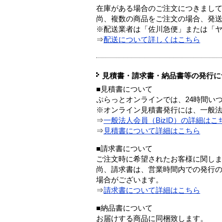
在庫がある場合のご注文につきまし
尚、複数の商品をご注文の場合、発
※配送業者は「佐川急便」または「
⇒
配送について詳しくはこちら
見積書・請求書・納品書等の発行に
■見積書について
ぷらっとオンラインでは、24時間い
※オンライン見積書発行には、一般法人
⇒
一般法人会員（BizID）の詳細はこ
⇒
見積書について詳細はこちら
■請求書について
ご注文時に希望されたお客様に関し
尚、請求書は、営業時間内での発行
場合がございます。
⇒
請求書について詳細はこちら
■納品書について
お届けする商品に同梱致します。