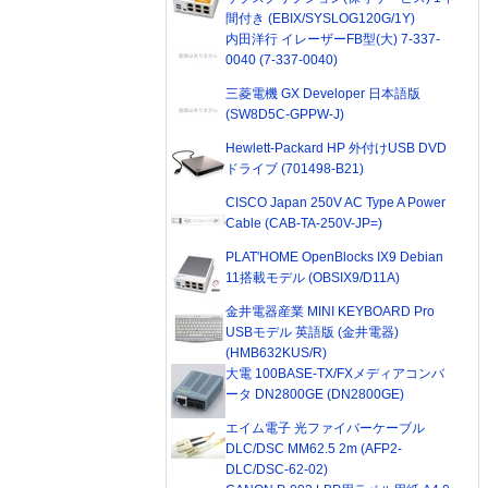
間付き (EBIX/SYSLOG120G/1Y)
内田洋行 イレーザーFB型(大) 7-337-
0040 (7-337-0040)
三菱電機 GX Developer 日本語版
(SW8D5C-GPPW-J)
Hewlett-Packard HP 外付けUSB DVD
ドライブ (701498-B21)
CISCO Japan 250V AC Type A Power
Cable (CAB-TA-250V-JP=)
PLAT'HOME OpenBlocks IX9 Debian
11搭載モデル (OBSIX9/D11A)
金井電器産業 MINI KEYBOARD Pro
USBモデル 英語版 (金井電器)
(HMB632KUS/R)
大電 100BASE-TX/FXメディアコンバ
ータ DN2800GE (DN2800GE)
エイム電子 光ファイバーケーブル
DLC/DSC MM62.5 2m (AFP2-
DLC/DSC-62-02)