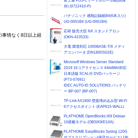
富士通 POS-Cサーマルロール紙(高保
存) (0722410-P)
パナソニック 感熱記録紙B4(6本入り)
UG-0001B4 (UG-0001B4)
応研 販売大臣 NX スタンドアロン
の事情なく8日以上経
(OKN-423533)
大電 環境対応 1000BASE-T/X メディ
アコンバータ (DN1800SG2E)
Microsoft Windows Server Standard
2019 16コアライセンス 64bitWin対応
日本語版 5CAL付 DVDパッケージ
(P73-07691)
IDEC AUTO-ID SOLUTIONS バッテリ
ー BP-007 (BP-007)
TP-Link AX1800 壁面埋め込み型 Wi-Fi
6アクセスポイント (EAP615-WALL)
PLAT'HOME OpenBlocks IX9 Debian
10搭載モデル (OBSIX9/D10A)
PLAT'HOME EasyBlocks Syslog 120G
サブスクリプション(保守サービス) 1年