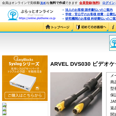
会員はオンラインで見積書(
)を
無料で作成
できます
会員登録(無料)
ログイン
見本
法人のお客様 請求書払いのご案内
学校・官公庁のお客様 校費・公費
研究機関のお客様 科研費払いのご案
ARVEL DVS030 ビデオケ
メ
商
型
保
J
返
関