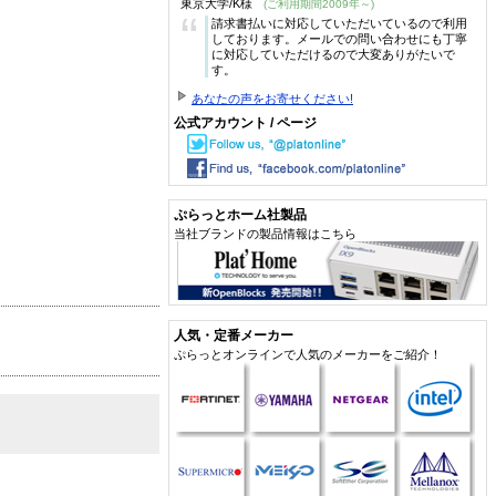
東京大学/K様
(ご利用期間2009年～)
“
請求書払いに対応していただいているので利用
しております。メールでの問い合わせにも丁寧
に対応していただけるので大変ありがたいで
す。
あなたの声をお寄せください!
公式アカウント / ページ
ぷらっとホーム社製品
当社ブランドの製品情報はこちら
人気・定番メーカー
ぷらっとオンラインで人気のメーカーをご紹介！