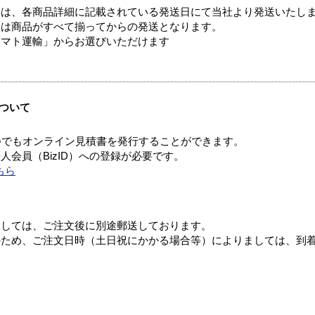
ては、各商品詳細に記載されている発送日にて当社より発送いたし
送は商品がすべて揃ってからの発送となります。
ヤマト運輸」からお選びいただけます
ついて
つでもオンライン見積書を発行することができます。
会員（BizID）への登録が必要です。
ちら
ましては、ご注文後に別途郵送しております。
のため、ご注文日時（土日祝にかかる場合等）によりましては、到