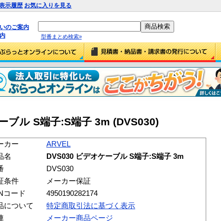
表示履歴
お気に入りを見る
払いのご案内
内
型番まとめ検索»
ーブル S端子:S端子 3m (DVS030)
ーカー
ARVEL
品名
DVS030 ビデオケーブル S端子:S端子 3m
番
DVS030
証条件
メーカー保証
ANコード
4950190282174
品について
特定商取引法に基づく表示
連
メーカー商品ページ