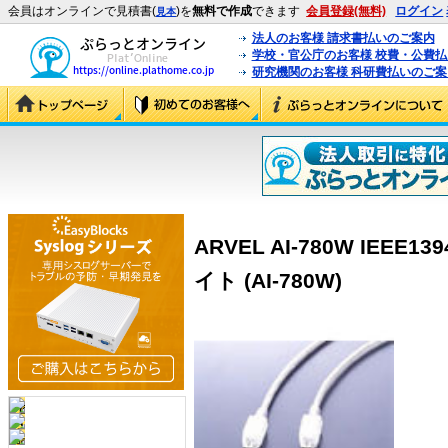
会員はオンラインで見積書(
)を
無料で作成
できます
会員登録(無料)
ログイン
見本
法人のお客様 請求書払いのご案内
学校・官公庁のお客様 校費・公費
研究機関のお客様 科研費払いのご案
ARVEL AI-780W IEEE
イト (AI-780W)