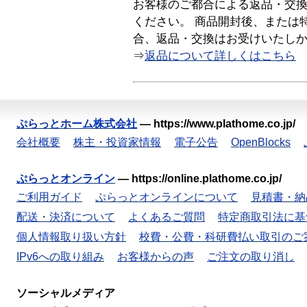
お客様のご都合による返品・交
ください。 商品開封後、または
合、返品・交換はお受けいたし
⇒
返品について詳しくはこちら
ぷらっとホーム株式会社
—
https://www.plathome.co.jp/
会社概要
株主・投資家情報
電子公告
OpenBlocks
ぷらっとオンライン
—
https://online.plathome.co.jp/
ご利用ガイド
ぷらっとオンラインについて
見積書・納
配送・決済について
よくあるご質問
特定商取引法に基
個人情報取り扱い方針
校費・公費・科研費払い取引のご
IPv6への取り組み
お客様からの声
ご注文の取り消し
ソーシャルメディア