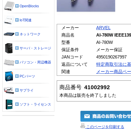
OpenBlocks
IoT関連
メーカー
ARVEL
ネットワーク
商品名
AI-780W IEEE
型番
AI-780W
サーバ・ストレージ
保証条件
メーカー保証
JANコード
4950190267997
パソコン・周辺機器
返品について
特定商取引法に
関連
メーカー商品ペ
PCパーツ
商品番号
41002992
サプライ
本商品は販売を終了しました
ソフト・ライセンス
このページを印刷する