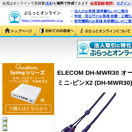
会員はオンラインで見積書(
)を
無料で作成
できます
会員登録(無料)
ログイン
見本
法人のお客様 請求書払いのご案内
学校・官公庁のお客様 校費・公費
研究機関のお客様 科研費払いのご案
ELECOM DH-MWR3
ミニ-ピンX2 (DH-MWR30