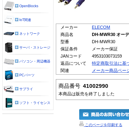
OpenBlocks
IoT関連
メーカー
ELECOM
ネットワーク
商品名
DH-MWR30 オ
型番
DH-MWR30
サーバ・ストレージ
保証条件
メーカー保証
JANコード
4953103073159
パソコン・周辺機器
返品について
特定商取引法に基
関連
メーカー商品ペー
PCパーツ
商品番号
41002990
サプライ
本商品は販売を終了しました
ソフト・ライセンス
このページを印刷する