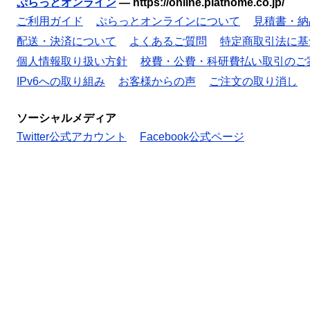
ぷらっとオンライン
—
https://online.plathome.co.jp/
ご利用ガイド
ぷらっとオンラインについて
見積書・納
配送・決済について
よくあるご質問
特定商取引法に基
個人情報取り扱い方針
校費・公費・科研費払い取引のご
IPv6への取り組み
お客様からの声
ご注文の取り消し
ソーシャルメディア
Twitter公式アカウント
Facebook公式ページ