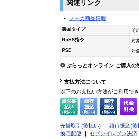
関連リンク
メーカ商品情報
製品タイプ
そ
RoHS指令
対
PSE
対
ぷらっとオンライン ご購入の
支払方法について
以下のお支払い方法がご利用で
売掛取引(後払い)
｜
銀行振込(後
換宅配便
｜
セブンイレブン決済