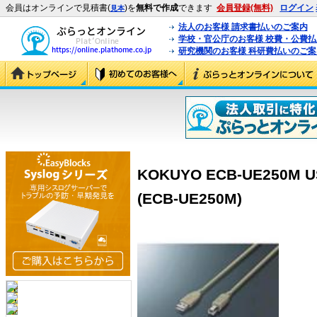
会員はオンラインで見積書(
)を
無料で作成
できます
会員登録(無料)
ログイン
見本
法人のお客様 請求書払いのご案内
学校・官公庁のお客様 校費・公費
研究機関のお客様 科研費払いのご案
KOKUYO ECB-UE250
(ECB-UE250M)