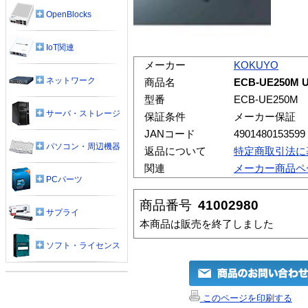
OpenBlocks
IoT関連
メーカー
KOKUYO
ネットワーク
商品名
ECB-UE250
型番
ECB-UE250M
サーバ・ストレージ
保証条件
メーカー保証
JANコード
4901480153599
パソコン・周辺機器
返品について
特定商取引法に
関連
メーカー商品ペ
PCパーツ
商品番号
41002980
サプライ
本商品は販売を終了しました
ソフト・ライセンス
このページを印刷する