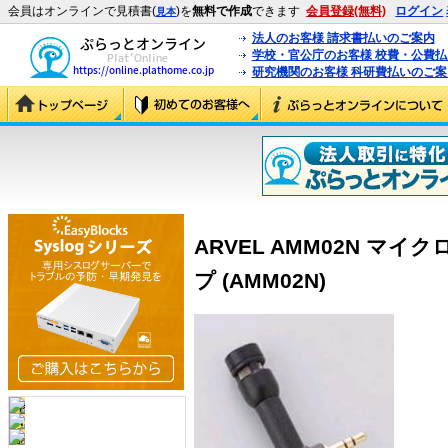
会員はオンラインで見積書(
)を
無料で作成
できます
会員登録(無料)
ログイン
見本
法人のお客様 請求書払いのご案内
学校・官公庁のお客様 校費・公費
研究機関のお客様 科研費払いのご案
ARVEL AMM02N マイ
プ (AMM02N)