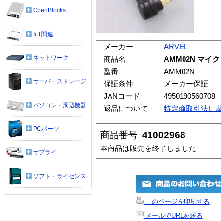
OpenBlocks
IoT関連
メーカー
ARVEL
ネットワーク
商品名
AMM02N マイ
型番
AMM02N
サーバ・ストレージ
保証条件
メーカー保証
JANコード
4950190560708
パソコン・周辺機器
返品について
特定商取引法に
PCパーツ
商品番号
41002968
本商品は販売を終了しました
サプライ
ソフト・ライセンス
このページを印刷する
メールでURLを送る