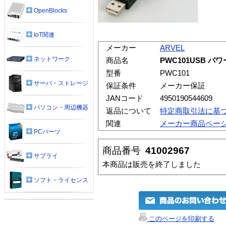
OpenBlocks
IoT関連
メーカー
ARVEL
ネットワーク
商品名
PWC101USB パ
型番
PWC101
サーバ・ストレージ
保証条件
メーカー保証
JANコード
4950190544609
パソコン・周辺機器
返品について
特定商取引法に基
関連
メーカー商品ペー
PCパーツ
商品番号
41002967
サプライ
本商品は販売を終了しました
ソフト・ライセンス
このページを印刷する