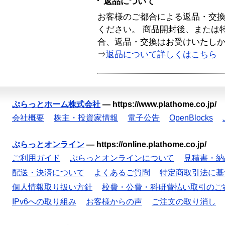
返品について
お客様のご都合による返品・交
ください。 商品開封後、または
合、返品・交換はお受けいたし
⇒
返品について詳しくはこちら
ぷらっとホーム株式会社
—
https://www.plathome.co.jp/
会社概要
株主・投資家情報
電子公告
OpenBlocks
ぷらっとオンライン
—
https://online.plathome.co.jp/
ご利用ガイド
ぷらっとオンラインについて
見積書・納
配送・決済について
よくあるご質問
特定商取引法に基
個人情報取り扱い方針
校費・公費・科研費払い取引のご
IPv6への取り組み
お客様からの声
ご注文の取り消し