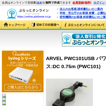
会員はオンラインで見積書(
)を
無料で作成
できます
会員登録(無料)
ログイン
見本
法人のお客様 請求書払いのご案内
学校・官公庁のお客様 校費・公費
研究機関のお客様 科研費払いのご案
ARVEL PWC101USB
ス:DC 0.75m (PWC101)